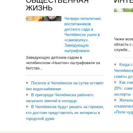
ОБЩЕСТВЕННАЯ
ИНТ
ЖИЗНЬ
Четверо пятилетних
воспитанников
детского сада в
Челябинске ушли в
Чижи воз
«самоволку».
область с
Заведующую
службе...
оштрафовали
Заведующую детским садом в
челябинском «Ньютон» оштрафовали за
Когда 
бегство...
Челябинск
советы дл
Как сни
Поселок в Челябинске на сутки оставят
20%: сове
без водоснабжения
эксперты
В пригороде Челябинска рабочего
Житель
засыпало землей в колодце
отказалас
В Челябинске будут решать за горожан,
«Поле чуд
кто достоин представлять их интересы в
городской думе