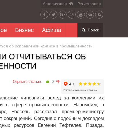
Авторизация
Регистрация
ное
Бизнес
Афиша
Поиск
ться об исправлении кризиса в промышленности
И ОТЧИТЫВАТЬСЯ ОБ
ЛЕННОСТИ
Оцените статью:
0
альские чиновники вслед за коллегами их
ции в сфере промышленности. Напомним, в
рд Россель рассказал премьер-министру
ет сокращений. Сегодня с подобным докладом
ных ресурсов Евгений Тефтелев. Правда,