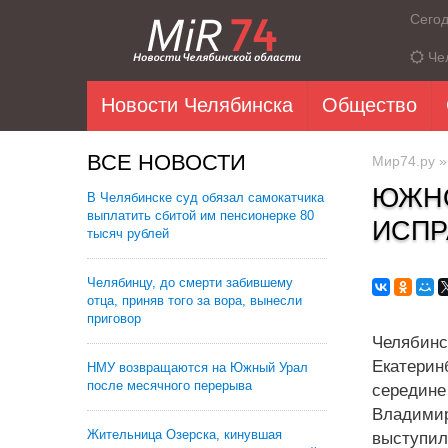
Сего
Че
Новости Челябинска
Общество
ВСЕ НОВОСТИ
Мир74.ру
ЮЖНО
В Челябинске суд обязал самокатчика
выплатить сбитой им пенсионерке 80
ИСПР
тысяч рублей
Челябинцу, до смерти забившему
отца, приняв того за вора, вынесли
приговор
Челябинс
Екатери
НМУ возвращаются на Южный Урал
после месячного перерыва
середин
Владимир
Жительница Озерска, кинувшая
выступи