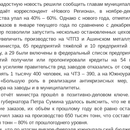
радостную новость решили сообщить главам муниципал
даёт корреспондент «Нового Региона», в ноябре-де
ства упал на 40% – 60%. Однако с нового года, отмети
казов в январе текущего года по сравнению с декабре
ер позволили запустить несколько остановленных цехо
увеличить производство на ЧТПЗ и Ашинском металлу
инистра, 65 предприятий тяжёлой и 10 предприятий
у, а 29 были включены в федеральный список предприят
ятий получили или пролонгировали кредиты на 54 
я усилиям правительств ряд заводов отказались от со
нять 1 тысячу 400 человек, на ЧТЗ – 390, а на Южноур
. «Большую роль в реализации антикризисных мер,
ора на заводы и в муниципалитеты.
отчёт министра прошёл в позитивно-деловом ключе.
 губернатора Петра Сумина удалось выяснить, что не вс
ие заказов, их объём к прошлому году всё равно оста
чил заказ на производство 650 тысяч тонн, что состав
 тонн – 80% от прошлогоднего уровня.
, что по итогам января-февраля южноуральский бюджет