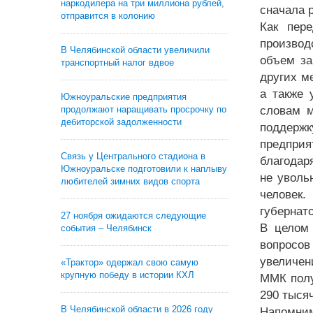
наркодилера на три миллиона рублей,
сначала 
отправится в колонию
Как пере
производ
В Челябинской области увеличили
объем за
транспортный налог вдвое
других м
а также 
Южноуральские предприятия
продолжают наращивать просрочку по
словам м
дебиторской задолженности
поддержк
предпри
Связь у Центрального стадиона в
благодар
Южноуральске подготовили к наплыву
не уволь
любителей зимних видов спорта
человек
губернат
27 ноября ожидаются следующие
В целом 
события – Челябинск
вопросов
увеличен
«Трактор» одержал свою самую
крупную победу в истории КХЛ
ММК полу
290 тысяч
В Челябинской области в 2026 году
Напомним