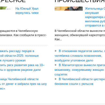
ЕРЕСНОЕ
ПРОИСШЕСТВИЯ
На Южный Урал
Жительница О
вернулись чижи
кинувшая
наркодилера 
миллиона руб
отправится в
вращаются в Челябинскую
В Челябинской области вынесли 
 зимовки. Как сообщили в пресс-
женщине, обманувшей наркоторго
Как...
сажать рассаду перцев в
В отношении педагогов школы, 
ой области-2025: полезные
челябинка сломала позвоночник,
я лучшего урожая
возбудили уголовное дело
зить риск развития рака на 10–
В Магнитогорске вынесли приго
ты о здоровом рационе дали
мошеннику, охмурявшему женщин 
соцсетях
ница Челябинской области
В Челябинской области цистерн
ь от денег и забрала приз на шоу
бензином сошли с рельсов
ес»