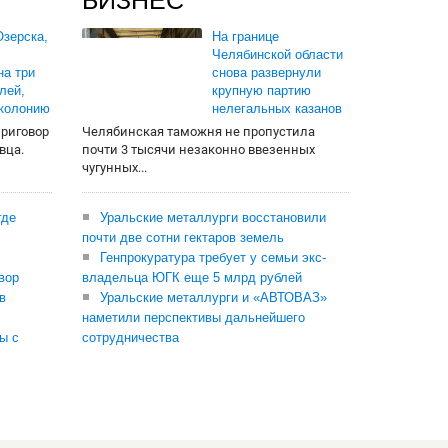
БИЗНЕС
зерска,
На границе
Челябинской области
на три
снова развернули
лей,
крупную партию
 колонию
нелегальных казанов
приговор
Челябинская таможня не пропустила
вца.
почти 3 тысячи незаконно ввезенных
чугунных...
где
Уральские металлурги восстановили
почти две сотни гектаров земель
Генпрокуратура требует у семьи экс-
вор
владельца ЮГК еще 5 млрд рублей
в
Уральские металлурги и «АВТОВАЗ»
наметили перспективы дальнейшего
ы с
сотрудничества