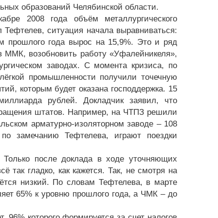
ьных образований Челябинской области.
кабре 2008 года объём металлургического
л Тефтелев, ситуация начала выравниваться:
м прошлого года вырос на 15,9%. Это и ряд
в ММК, возобновить работу «Уфалейникеля»,
ргическом заводах. С момента кризиса, по
 лёгкой промышленности получили точечную
ий, которым будет оказана господдержка. 15
миллиарда рублей. Докладчик заявил, что
кращения штатов. Например, на ЧТПЗ решили
альском арматурно-изоляторном заводе – 108
 по замечанию Тефтелева, играют поездки
 Только после доклада в ходе уточняющих
ё так гладко, как кажется. Так, не смотря на
ётся низкий. По словам Тефтелева, в марте
ляет 65% к уровню прошлого года, а ЧМК – до
, 96% которого формируется за счет налогов