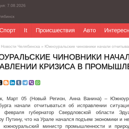
дня:
7.08.2026
лябинск
Спорт
It
Происшествия
Авто
Интерес
»
Новости Челябинска
» Южноуральские чиновники начали отчитыва
УРАЛЬСКИЕ ЧИНОВНИКИ НАЧАЛ
АВЛЕНИИ КРИЗИСА В ПРОМЫШ
к, Март 05 (Новый Регион, Анна Ванина) – Южноур
нбурга начали отчитываться об исправлении ситуа
е февраля губернатор Свердловской области Эдуа
у Путину, что на Урале начался подъем экономики и н
л южноуральский министр промышленности и природ