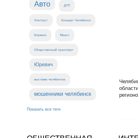
Авто
ДТП
Златоуст
Концерт Челябинск
Коркино
Миасс
Общественный транспорт
Юревич
выставки челябинска
Челяби
области
мошенники челябинск
регионов
Показать все теги