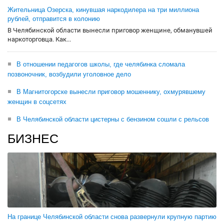
Жительница Озерска, кинувшая наркодилера на три миллиона
рублей, отправится в колонию
В Челябинской области вынесли приговор женщине, обманувшей
наркоторговца. Как...
В отношении педагогов школы, где челябинка сломала
позвоночник, возбудили уголовное дело
В Магнитогорске вынесли приговор мошеннику, охмурявшему
женщин в соцсетях
В Челябинской области цистерны с бензином сошли с рельсов
БИЗНЕС
На границе Челябинской области снова развернули крупную партию