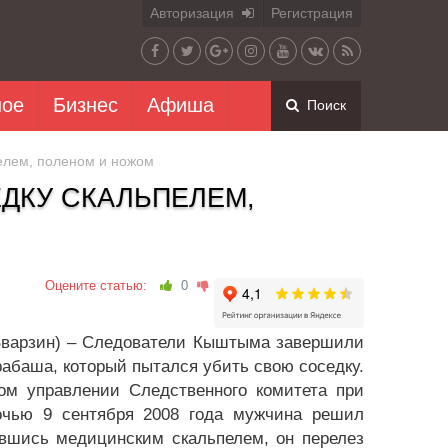
Авторизация
Регистрация
ное
Бизнес
Афиша
Поиск
елем, поленом и ножом
ДКУ СКАЛЬПЕЛЕМ,
Оцените статью:
0
 Зварзин) – Следователи Кыштыма завершили
абаша, который пытался убить свою соседку.
ом управлении Следственного комитета при
ночью 9 сентября 2008 года мужчина решил
вшись медицинским скальпелем, он перелез