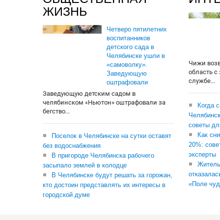
ЖИЗНЬ
Четверо пятилетних
воспитанников
детского сада в
Челябинске ушли в
Чижи воз
«самоволку».
область с
Заведующую
службе...
оштрафовали
Заведующую детским садом в
челябинском «Ньютон» оштрафовали за
Когда 
бегство...
Челябинск
советы дл
Как сни
Поселок в Челябинске на сутки оставят
20%: сове
без водоснабжения
эксперты
В пригороде Челябинска рабочего
Житель
засыпало землей в колодце
отказалас
В Челябинске будут решать за горожан,
«Поле чуд
кто достоин представлять их интересы в
городской думе