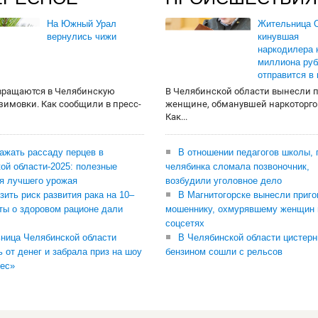
На Южный Урал
Жительница О
вернулись чижи
кинувшая
наркодилера 
миллиона руб
отправится в
вращаются в Челябинскую
В Челябинской области вынесли 
 зимовки. Как сообщили в пресс-
женщине, обманувшей наркоторго
Как...
сажать рассаду перцев в
В отношении педагогов школы, 
ой области-2025: полезные
челябинка сломала позвоночник,
я лучшего урожая
возбудили уголовное дело
зить риск развития рака на 10–
В Магнитогорске вынесли приго
ты о здоровом рационе дали
мошеннику, охмурявшему женщин 
соцсетях
ница Челябинской области
В Челябинской области цистерн
ь от денег и забрала приз на шоу
бензином сошли с рельсов
ес»