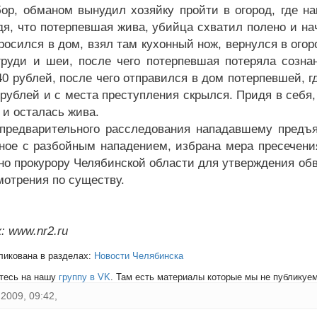
бор, обманом вынудил хозяйку пройти в огород, где на
дя, что потерпевшая жива, убийца схватил полено и нач
росился в дом, взял там кухонный нож, вернулся в ого
груди и шеи, после чего потерпевшая потеряла созн
40 рублей, после чего отправился в дом потерпевшей, г
 рублей и с места преступления скрылся. Придя в себя
и осталась жива.
предварительного расследования нападавшему предъя
ное с разбойным нападением, избрана мера пресечения
но прокурору Челябинской области для утверждения обв
мотрения по существу.
: www.nr2.ru
ликована в разделах:
Новости Челябинска
тесь на нашу
группу в VK
. Там есть материалы которые мы не публикуем 
2009, 09:42,