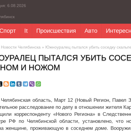
дня:
6.08.2026
лябинск
Спорт
It
Происшествия
Авто
Интерес
»
Новости Челябинска
» Южноуралец пытался убить соседку скальп
УРАЛЕЦ ПЫТАЛСЯ УБИТЬ СОСЕ
НОМ И НОЖОМ
Челябинская область, Март 12 (Новый Регион, Павел
тельное расследование по делу в отношении жителя Кар
щили корреспонденту «Нового Региона» в Следственн
уре РФ по Челябинской области, установлено, что 
на женщинe, проживающую в соседнем доме. Вооружи