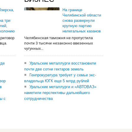
зерска,
На границе
Челябинской области
на три
снова развернули
лей,
крупную партию
 колонию
нелегальных казанов
приговор
Челябинская таможня не пропустила
вца.
почти 3 тысячи незаконно ввезенных
чугунных...
где
Уральские металлурги восстановили
почти две сотни гектаров земель
Генпрокуратура требует у семьи экс-
вор
владельца ЮГК еще 5 млрд рублей
в
Уральские металлурги и «АВТОВАЗ»
наметили перспективы дальнейшего
ы с
сотрудничества