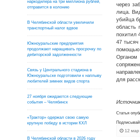
наркодилера на три миллиона рублей,
через за
отправится в колонию
лица. Ви
убийца б
В Челябинской области увеличили
область 
транспортный налог вдвое
похитил 
47 тысяч
Южноуральские предприятия
продолжают наращивать просрочку по
помощью 
дебиторской задолженности
Органом 
сопряжен
Связь у Центрального стадиона в
направле
Южноуральске подготовили к наплыву
для расс
любителей зимних видов спорта
27 ноября ожидаются следующие
Источник
события – Челябинск
Статья опуб
«Трактор» одержал свою самую
Подписывай
крупную победу в истории КХЛ
12 мар 
В Челябинской области в 2026 году