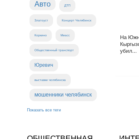
Авто
ДТП
Златоуст
Концерт Челябинск
Коркино
Миасс
На Южн
Кыргыз
убил...
Общественный транспорт
Юревич
выставки челябинска
мошенники челябинск
Показать все теги
ОБЩЕСТВЕННАЯ
ИНТ