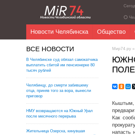
Сего
Че
Новости Челябинска
Общество
ВСЕ НОВОСТИ
Мир74.ру
ЮЖНО
В Челябинске суд обязал самокатчика
выплатить сбитой им пенсионерке 80
ПОЛЕ
тысяч рублей
Челябинцу, до смерти забившему
отца, приняв того за вора, вынесли
приговор
Кыштым, 
предвари
НМУ возвращаются на Южный Урал
после месячного перерыва
Как сооб
прокурат
Жительница Озерска, кинувшая
напасть 