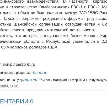
финансового взаимодействия. В частности, киргиз
ии в строительство Камбаратинских ГЭС-1 и ГЭС-2. М
и данных объектов был подписан между РАО "ЕЭС Росс
а. Также в программе трехдневного форума - ряд засе
астниц Шанхайской организации сотрудничества и С
 безопасности предпринимательской деятельности.
метить, что интерес южноуральских бизнесменов к Кир
елябинской области с Республикой увеличился в 2,
 65 миллионов долларов США.
 www.uralinform.ru
ликована в разделах:
Челябинск
тесь на нашу
группу в VK
. Там есть материалы которые мы не публикуем 
2009, 11:20,
ЕНТАРИИ 0