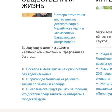
ЖИЗНЬ
Четверо пятилетних
воспитанников
детского сада в
Челябинске ушли в
Чижи воз
«самоволку».
область с
Заведующую
службе...
оштрафовали
Заведующую детским садом в
челябинском «Ньютон» оштрафовали за
Когда 
бегство...
Челябинск
советы дл
Как сни
Поселок в Челябинске на сутки оставят
20%: сове
без водоснабжения
эксперты
В пригороде Челябинска рабочего
Житель
засыпало землей в колодце
отказалас
В Челябинске будут решать за горожан,
«Поле чуд
кто достоин представлять их интересы в
городской думе