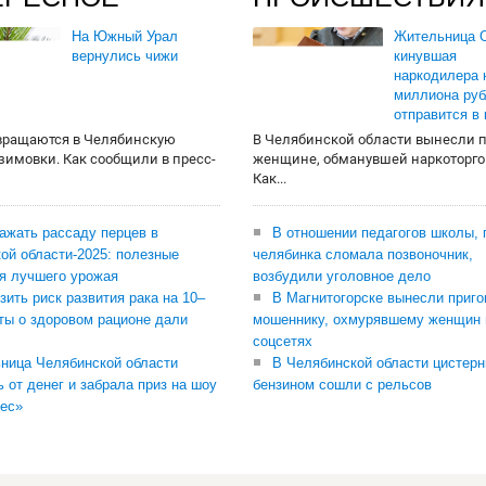
На Южный Урал
Жительница О
вернулись чижи
кинувшая
наркодилера 
миллиона руб
отправится в
вращаются в Челябинскую
В Челябинской области вынесли 
 зимовки. Как сообщили в пресс-
женщине, обманувшей наркоторго
Как...
сажать рассаду перцев в
В отношении педагогов школы, 
ой области-2025: полезные
челябинка сломала позвоночник,
я лучшего урожая
возбудили уголовное дело
зить риск развития рака на 10–
В Магнитогорске вынесли приго
ты о здоровом рационе дали
мошеннику, охмурявшему женщин 
соцсетях
ница Челябинской области
В Челябинской области цистерн
ь от денег и забрала приз на шоу
бензином сошли с рельсов
ес»