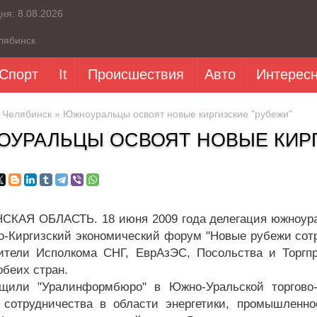
дня:
8.08.2026
лябинск
Спорт
It
Происшествия
Авто
Интерес
»
Челябинск
» Южноуральцы освоят новые киргизские "рубежи"
УРАЛЬЦЫ ОСВОЯТ НОВЫЕ КИРГ
КАЯ ОБЛАСТЬ. 18 июня 2009 года делегация южноурал
о-Киргизский экономический форум "Новые рубежи сотр
ители Исполкома СНГ, ЕврАзЭС, Посольства и Торгп
обеих стран.
щили "Уралинформбюро" в Южно-Уральской торгово-
 сотрудничества в области энергетики, промышленнос