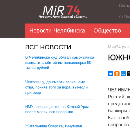
Сего
Че
Новости Челябинска
Общество
ВСЕ НОВОСТИ
Мир74.ру
ЮЖНО
В Челябинске суд обязал самокатчика
выплатить сбитой им пенсионерке 80
тысяч рублей
Челябинцу, до смерти забившему
отца, приняв того за вора, вынесли
ЧЕЛЯБИНС
приговор
Российск
представ
НМУ возвращаются на Южный Урал
банкиры 
после месячного перерыва
Как сооб
вопросов
Жительница Озерска, кинувшая