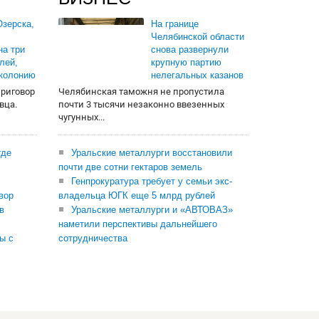
зерска,
На границе
Челябинской области
на три
снова развернули
лей,
крупную партию
 колонию
нелегальных казанов
приговор
Челябинская таможня не пропустила
вца.
почти 3 тысячи незаконно ввезенных
чугунных...
где
Уральские металлурги восстановили
почти две сотни гектаров земель
Генпрокуратура требует у семьи экс-
вор
владельца ЮГК еще 5 млрд рублей
в
Уральские металлурги и «АВТОВАЗ»
наметили перспективы дальнейшего
ы с
сотрудничества