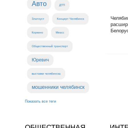
Авто
ДТП
Челяби
Златоуст
Концерт Челябинск
расшир
Белорус
Коркино
Миасс
Общественный транспорт
Юревич
выставки челябинска
мошенники челябинск
Показать все теги
ОБЩЕСТВЕННАЯ
ИНТ