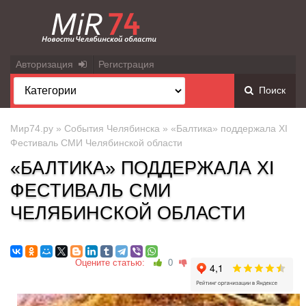
Авторизация
Регистрация
Поиск
Мир74.ру
»
События Челябинска
» «Балтика» поддержала XI
Фестиваль СМИ Челябинской области
«БАЛТИКА» ПОДДЕРЖАЛА XI
ФЕСТИВАЛЬ СМИ
ЧЕЛЯБИНСКОЙ ОБЛАСТИ
Оцените статью:
0