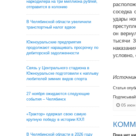
наркодилера на три миллиона рублей,
располож
отправится в колонию
соседка 
удары но
В Челябинской области увеличили
преступл
транспортный налог вдвое
он верну
тысячи 3
Южноуральские предприятия
продолжают наращивать просрочку по
наказани
дебиторской задолженности
условно,
Связь у Центрального стадиона в
Южноуральске подготовили к наплыву
Источник
любителей зимних видов спорта
Статья опуб
27 ноября ожидаются следующие
Подписывай
события – Челябинск
05 июн 
«Трактор» одержал свою самую
крупную победу в истории КХЛ
КОММ
В Челябинской области в 2026 году
Пока нет н