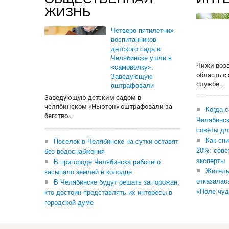
ЖИЗНЬ
Четверо пятилетних
воспитанников
детского сада в
Челябинске ушли в
Чижи воз
«самоволку».
область с
Заведующую
службе...
оштрафовали
Заведующую детским садом в
челябинском «Ньютон» оштрафовали за
Когда 
бегство...
Челябинск
советы дл
Как сни
Поселок в Челябинске на сутки оставят
20%: сове
без водоснабжения
эксперты
В пригороде Челябинска рабочего
Житель
засыпало землей в колодце
отказалас
В Челябинске будут решать за горожан,
«Поле чуд
кто достоин представлять их интересы в
городской думе