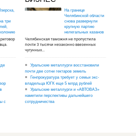
зерска,
На границе
Челябинской области
на три
снова развернули
лей,
крупную партию
 колонию
нелегальных казанов
приговор
Челябинская таможня не пропустила
вца.
почти 3 тысячи незаконно ввезенных
чугунных...
где
Уральские металлурги восстановили
почти две сотни гектаров земель
Генпрокуратура требует у семьи экс-
вор
владельца ЮГК еще 5 млрд рублей
в
Уральские металлурги и «АВТОВАЗ»
наметили перспективы дальнейшего
ы с
сотрудничества