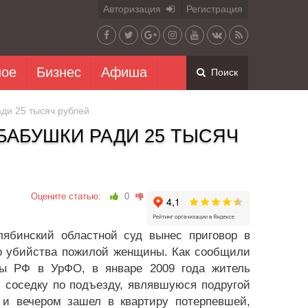
Авторизация
Регистрация
ное
Бизнес
Афиша
Поиск
ди 25 тысяч рублей
БАБУШКИ РАДИ 25 ТЫСЯЧ
Оцените статью:
0
лябинский областной суд вынес приговор в
го убийства пожилой женщины. Как сообщили
уры РФ в УрФО, в январе 2009 года житель
 соседку по подъезду, являвшуюся подругой
и вечером зашел в квартиру потерпевшей,