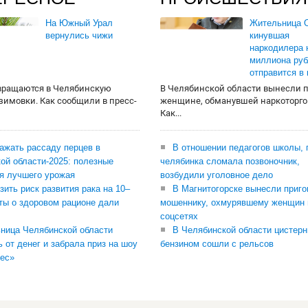
На Южный Урал
Жительница О
вернулись чижи
кинувшая
наркодилера 
миллиона руб
отправится в
вращаются в Челябинскую
В Челябинской области вынесли 
 зимовки. Как сообщили в пресс-
женщине, обманувшей наркоторго
Как...
сажать рассаду перцев в
В отношении педагогов школы, 
ой области-2025: полезные
челябинка сломала позвоночник,
я лучшего урожая
возбудили уголовное дело
зить риск развития рака на 10–
В Магнитогорске вынесли приго
ты о здоровом рационе дали
мошеннику, охмурявшему женщин 
соцсетях
ница Челябинской области
В Челябинской области цистерн
ь от денег и забрала приз на шоу
бензином сошли с рельсов
ес»