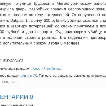
енную по улице Трудовой в Металлургическом районе
открыла дверь, разбойник повалил беспомощную женщ
жом и топором по телу потерпевшей. От полученных по
ения. Забрав 1 тысячу 600 рублей, убийца скрылся с м
лся в квартиру потерпевшей со своим приятелем и п
00 рублей и два паспорта. Суд приговорил убийцу 
я в колонии строгого режима. Его подельник пригов
 с испытательным сроком 3 года 6 месяцев.
: www.nr2.ru
ликована в разделах:
Новости Челябинска
тесь на нашу
группу в VK
. Там есть материалы которые мы не публикуем 
2009, 16:36,
ЕНТАРИИ 0
и одного комментария.