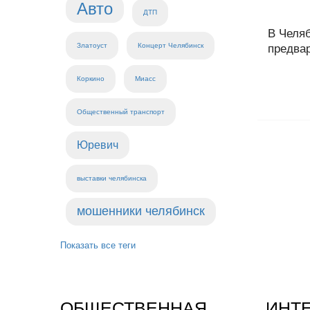
Авто
ДТП
В Челя
Златоуст
Концерт Челябинск
предвар
Коркино
Миасс
Общественный транспорт
Юревич
выставки челябинска
мошенники челябинск
Показать все теги
ОБЩЕСТВЕННАЯ
ИНТ