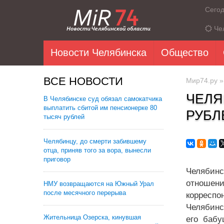
Сего
Че
Новости Челябинска
Общество
ВСЕ НОВОСТИ
Мир74.ру
ЧЕЛЯ
В Челябинске суд обязал самокатчика
выплатить сбитой им пенсионерке 80
РУБЛ
тысяч рублей
Челябинцу, до смерти забившему
отца, приняв того за вора, вынесли
приговор
Челябинс
отношени
НМУ возвращаются на Южный Урал
после месячного перерыва
корреспо
Челябинс
Жительница Озерска, кинувшая
его бабу