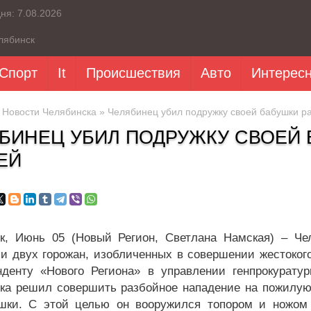
дня:
7.08.2026
лябинск
Спорт
It
Происшествия
Авто
Интерес
»
Новости Челябинска
» Челябинец убил подружку своей бабушки ра
БИНЕЦ УБИЛ ПОДРУЖКУ СВОЕЙ 
ЕЙ
к, Июнь 05 (Новый Регион, Светлана Намская) – Че
и двух горожан, изобличенных в совершении жестоко
нденту «Нового Региона» в управлении генпрокурат
ка решил совершить разбойное нападение на пожилую
шки. С этой целью он вооружился топором и ножом 