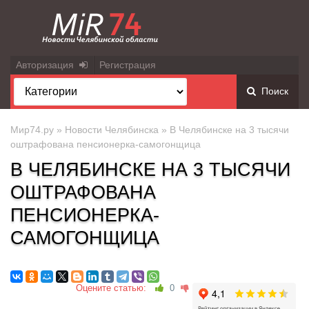
Авторизация
Регистрация
Поиск
Мир74.ру
»
Новости Челябинска
» В Челябинске на 3 тысячи
оштрафована пенсионерка-самогонщица
В ЧЕЛЯБИНСКЕ НА 3 ТЫСЯЧИ
ОШТРАФОВАНА
ПЕНСИОНЕРКА-
САМОГОНЩИЦА
Оцените статью:
0