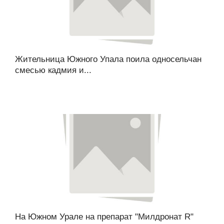
Жительница Южного Упала поила односельчан
смесью кадмия и...
На Южном Урале на препарат "Милдронат R"