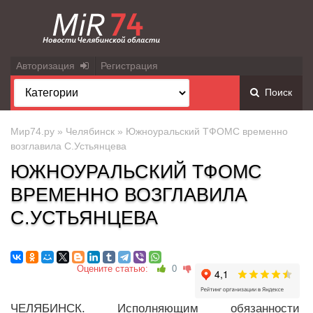
Авторизация
Регистрация
Поиск
Мир74.ру
»
Челябинск
» Южноуральский ТФОМС временно
возглавила С.Устьянцева
ЮЖНОУРАЛЬСКИЙ ТФОМС
ВРЕМЕННО ВОЗГЛАВИЛА
С.УСТЬЯНЦЕВА
Оцените статью:
0
ЧЕЛЯБИНСК. Исполняющим обязанности