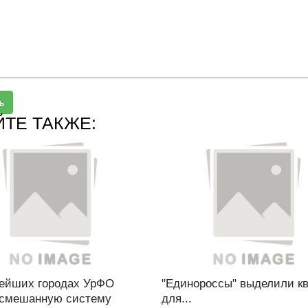
ь
ЙТЕ ТАКЖЕ:
нейших городах УрФО
"Единороссы" выделили к
 смешанную систему
для...