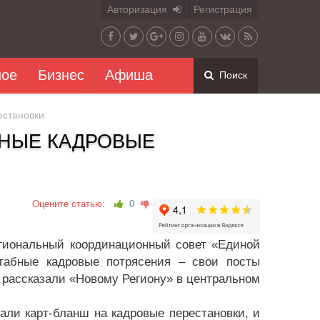
Авторизация
Регистрация
ное
Бизнес
Афиша
Поиск
естановки
ЗНЫЕ КАДРОВЫЕ
Оцените статью:
0
егиональный координационный совет «Единой
табные кадровые потрясения – свои посты
 рассказали «Новому Региону» в центральном
али карт-бланш на кадровые перестановки, и