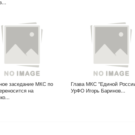
...
ное заседание МКС по
Глава МКС "Единой России
ереносится на
УрФО Игорь Баринов...
ко...