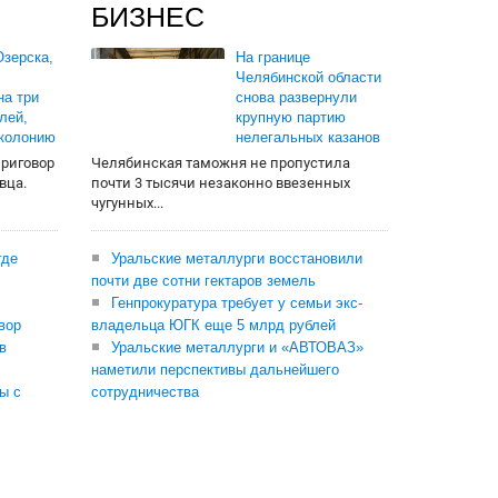
БИЗНЕС
зерска,
На границе
Челябинской области
на три
снова развернули
лей,
крупную партию
 колонию
нелегальных казанов
приговор
Челябинская таможня не пропустила
вца.
почти 3 тысячи незаконно ввезенных
чугунных...
где
Уральские металлурги восстановили
почти две сотни гектаров земель
Генпрокуратура требует у семьи экс-
вор
владельца ЮГК еще 5 млрд рублей
в
Уральские металлурги и «АВТОВАЗ»
наметили перспективы дальнейшего
ы с
сотрудничества