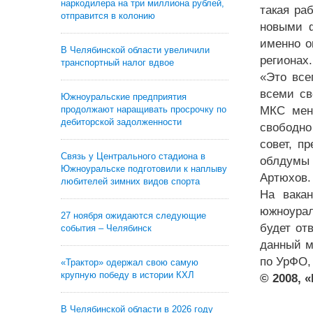
наркодилера на три миллиона рублей,
такая ра
отправится в колонию
новыми ф
именно о
В Челябинской области увеличили
регионах.
транспортный налог вдвое
«Это все
всеми св
Южноуральские предприятия
продолжают наращивать просрочку по
МКС меня
дебиторской задолженности
свободно
совет, п
Связь у Центрального стадиона в
облдумы 
Южноуральске подготовили к наплыву
Артюхов.
любителей зимних видов спорта
На вака
южноурал
27 ноября ожидаются следующие
будет от
события – Челябинск
данный м
по УрФО,
«Трактор» одержал свою самую
крупную победу в истории КХЛ
© 2008, 
В Челябинской области в 2026 году