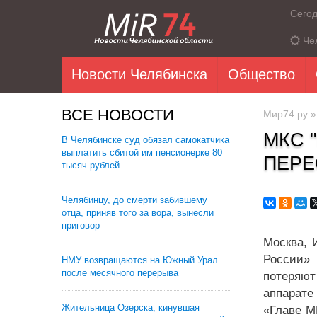
Сего
Че
Новости Челябинска
Общество
ВСЕ НОВОСТИ
Мир74.ру
МКС 
В Челябинске суд обязал самокатчика
выплатить сбитой им пенсионерке 80
ПЕРЕ
тысяч рублей
Челябинцу, до смерти забившему
отца, приняв того за вора, вынесли
приговор
Москва, 
России»
НМУ возвращаются на Южный Урал
после месячного перерыва
потеряют
аппарате
Жительница Озерска, кинувшая
«Главе М