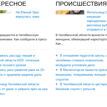
ЕРЕСНОЕ
ПРОИСШЕСТВИЯ
На Южный Урал
Жительница О
вернулись чижи
кинувшая
наркодилера 
миллиона руб
отправится в
вращаются в Челябинскую
В Челябинской области вынесли 
 зимовки. Как сообщили в пресс-
женщине, обманувшей наркоторго
Как...
сажать рассаду перцев в
В отношении педагогов школы, 
ой области-2025: полезные
челябинка сломала позвоночник,
я лучшего урожая
возбудили уголовное дело
зить риск развития рака на 10–
В Магнитогорске вынесли приго
ты о здоровом рационе дали
мошеннику, охмурявшему женщин 
соцсетях
ница Челябинской области
В Челябинской области цистерн
ь от денег и забрала приз на шоу
бензином сошли с рельсов
ес»