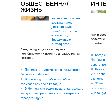
ОБЩЕСТВЕННАЯ
ИНТ
ЖИЗНЬ
Четверо пятилетних
воспитанников
детского сада в
Челябинске ушли в
Чижи воз
«самоволку».
область с
Заведующую
службе...
оштрафовали
Заведующую детским садом в
челябинском «Ньютон» оштрафовали за
Когда 
бегство...
Челябинск
советы дл
Как сни
Поселок в Челябинске на сутки оставят
20%: сове
без водоснабжения
эксперты
В пригороде Челябинска рабочего
Житель
засыпало землей в колодце
отказалас
В Челябинске будут решать за горожан,
«Поле чуд
кто достоин представлять их интересы в
городской думе