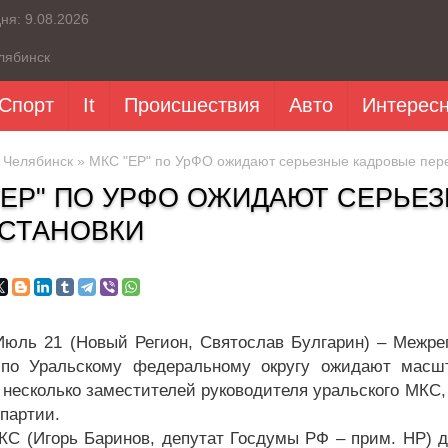
дня:
9.08.2026
лябинск
Спорт
It
Происшествия
Авто
Интерес
»
Челябинск
» МКС "ЕР" по УрФО ожидают серьезные кадровые пер
"ЕР" ПО УРФО ОЖИДАЮТ СЕРЬЕ
СТАНОВКИ
Июль 21 (Новый Регион, Святослав Булгарин) – Межр
 по Уральскому федеральному округу ожидают масш
 несколько заместителей руководителя уральского МКС,
 партии.
КС (Игорь Баринов, депутат Госдумы РФ – прим. НР) д