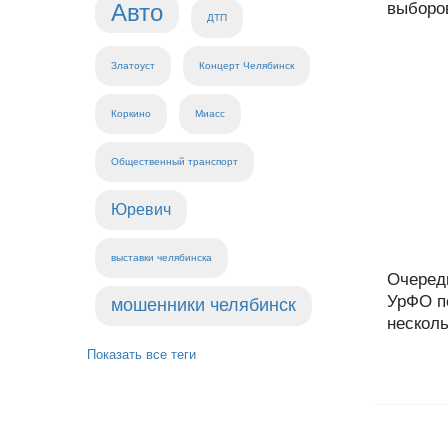
Авто
выборов
ДТП
Златоуст
Концерт Челябинск
Коркино
Миасс
Общественный транспорт
Юревич
выставки челябинска
Очеред
УрФО п
мошенники челябинск
несколь
Показать все теги