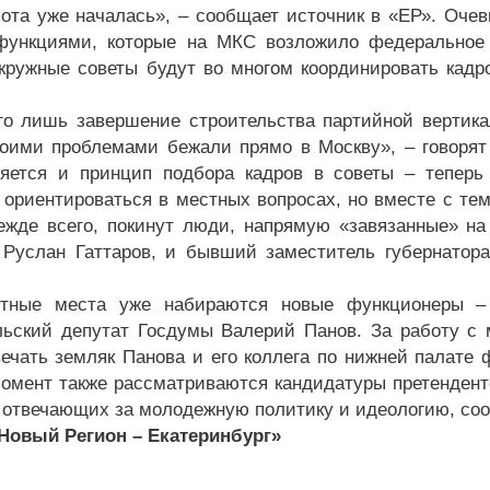
бота уже началась», – сообщает источник в «ЕР». Очев
ункциями, которые на МКС возложило федеральное р
кружные советы будут во многом координировать кадр
го лишь завершение строительства партийной вертика
оими проблемами бежали прямо в Москву», – говорят
ется и принцип подбора кадров в советы – теперь 
 ориентироваться в местных вопросах, но вместе с тем
режде всего, покинут люди, напрямую «завязанные» на
Руслан Гаттаров, и бывший заместитель губернатор
нтные места уже набираются новые функционеры –
ьский депутат Госдумы Валерий Панов. За работу с 
вечать земляк Панова и его коллега по нижней палате
омент также рассматриваются кандидатуры претендент
 отвечающих за молодежную политику и идеологию, соо
«Новый Регион – Екатеринбург»