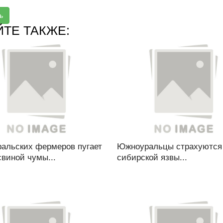
ь
ЙТЕ ТАКЖЕ:
альских фермеров пугает
Южноуральцы страхуются
свиной чумы...
сибирской язвы...