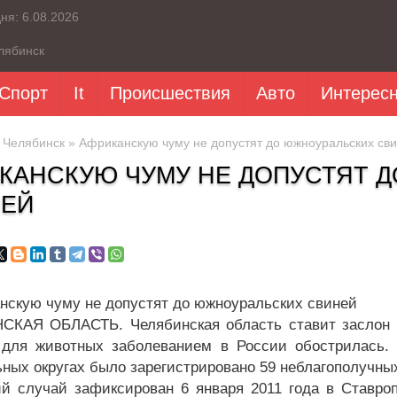
дня:
6.08.2026
лябинск
Спорт
It
Происшествия
Авто
Интерес
»
Челябинск
» Африканскую чуму не допустят до южноуральских св
КАНСКУЮ ЧУМУ НЕ ДОПУСТЯТ 
ЕЙ
КАЯ ОБЛАСТЬ. Челябинская область ставит заслон а
для животных заболеванием в России обострилась. 
ных округах было зарегистрировано 59 неблагополучных
й случай зафиксирован 6 января 2011 года в Ставроп