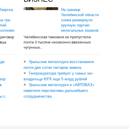
зерска,
На границе
Челябинской области
на три
снова развернули
лей,
крупную партию
 колонию
нелегальных казанов
приговор
Челябинская таможня не пропустила
вца.
почти 3 тысячи незаконно ввезенных
чугунных...
где
Уральские металлурги восстановили
почти две сотни гектаров земель
Генпрокуратура требует у семьи экс-
вор
владельца ЮГК еще 5 млрд рублей
в
Уральские металлурги и «АВТОВАЗ»
наметили перспективы дальнейшего
ы с
сотрудничества