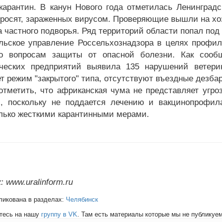
карантин. В канун Нового года отметилась Ленинградс
оросят, зараженных вирусом. Проверяющие вышли на хо
 частного подворья. Ряд территорий области попал под 
ьское управление Россельхознадзора в целях профил
о вопросам защиты от опасной болезни. Как сообщ
ческих предприятий выявила 135 нарушений ветерин
т режим "закрытого" типа, отсутствуют въездные дезба
отметить, что африканская чума не представляет угро
, поскольку не поддается лечению и вакцинопрофила
лько жесткими карантинными мерами.
 www.uralinform.ru
ликована в разделах:
Челябинск
тесь на нашу
группу в VK
. Там есть материалы которые мы не публикуем 