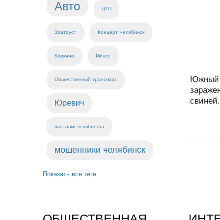
Авто
ДТП
Златоуст
Концерт Челябинск
Коркино
Миасс
Южный 
Общественный транспорт
зараже
свиней.
Юревич
выставки челябинска
мошенники челябинск
Показать все теги
ОБЩЕСТВЕННАЯ
ИНТ