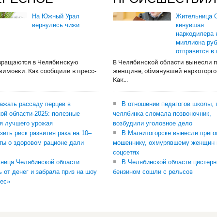
На Южный Урал
Жительница О
вернулись чижи
кинувшая
наркодилера 
миллиона руб
отправится в
вращаются в Челябинскую
В Челябинской области вынесли 
 зимовки. Как сообщили в пресс-
женщине, обманувшей наркоторго
Как...
сажать рассаду перцев в
В отношении педагогов школы, 
ой области-2025: полезные
челябинка сломала позвоночник,
я лучшего урожая
возбудили уголовное дело
зить риск развития рака на 10–
В Магнитогорске вынесли приго
ты о здоровом рационе дали
мошеннику, охмурявшему женщин 
соцсетях
ница Челябинской области
В Челябинской области цистерн
ь от денег и забрала приз на шоу
бензином сошли с рельсов
ес»