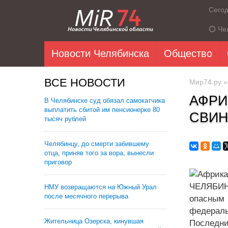
Сего
Че
Новости Челябинска
Общество
ВСЕ НОВОСТИ
Мир74.ру
АФРИ
В Челябинске суд обязал самокатчика
выплатить сбитой им пенсионерке 80
СВИН
тысяч рублей
Челябинцу, до смерти забившему
отца, приняв того за вора, вынесли
приговор
ЧЕЛЯБИНС
НМУ возвращаются на Южный Урал
после месячного перерыва
опасным 
федераль
Жительница Озерска, кинувшая
Последни