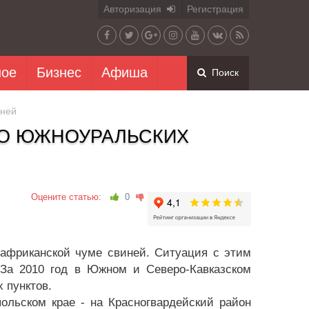
Авторизация
Регистрация
ное
Бизнес
Афиша
Поиск
иней
ДО ЮЖНОУРАЛЬСКИХ
Оцените статью:
0
фриканской чуме свиней. Ситуация с этим
За 2010 год в Южном и Северо-Кавказском
 пунктов.
ольском крае - на Красногвардейский район