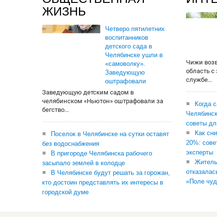
ЖИЗНЬ
Четверо пятилетних
воспитанников
детского сада в
Челябинске ушли в
Чижи воз
«самоволку».
область с
Заведующую
службе...
оштрафовали
Заведующую детским садом в
челябинском «Ньютон» оштрафовали за
Когда 
бегство...
Челябинск
советы дл
Как сни
Поселок в Челябинске на сутки оставят
20%: сове
без водоснабжения
эксперты
В пригороде Челябинска рабочего
Житель
засыпало землей в колодце
отказалас
В Челябинске будут решать за горожан,
«Поле чуд
кто достоин представлять их интересы в
городской думе