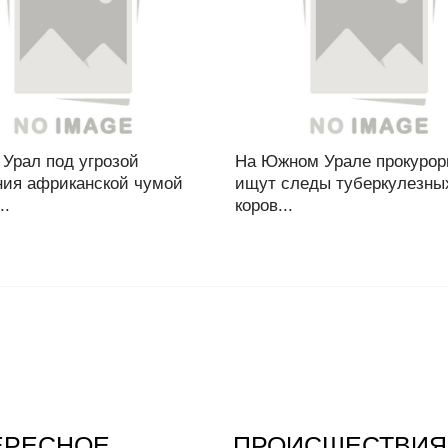
Урал под угрозой
На Южном Урале прокуро
ния африканской чумой
ищут следы туберкулезны
..
коров...
ЕРЕСНОЕ
ПРОИСШЕСТВИЯ