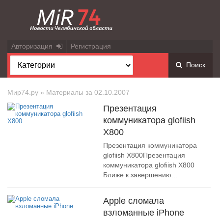
Авторизация
Регистрация
Поиск
Мир74.ру
» Материалы за 02.10.2007
Презентация
коммуникатора glofiish
X800
Презентация коммуникатора
glofiish X800Презентация
коммуникатора glofiish X800
Ближе к завершению...
Apple сломала
взломанные iPhone