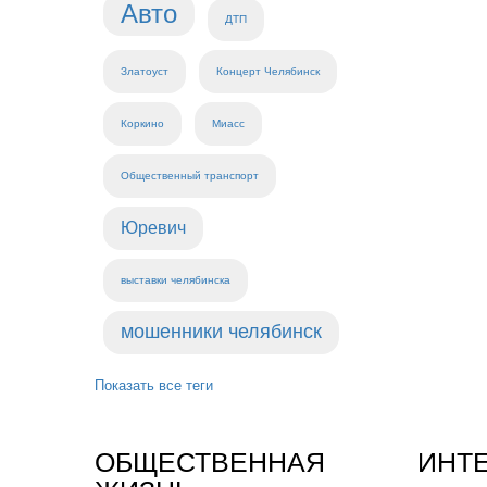
Авто
ДТП
Златоуст
Концерт Челябинск
Коркино
Миасс
Общественный транспорт
Юревич
выставки челябинска
мошенники челябинск
Показать все теги
ОБЩЕСТВЕННАЯ
ИНТ