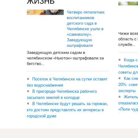
ЖИЗНЬ
Четверо пятилетних
воспитанников
детского сада в
Челябинске ушли в
Чижи воз
«самоволку».
область с
Заведующую
службе...
оштрафовали
Заведующую детским садом в
челябинском «Ньютон» оштрафовали за
Когда 
бегство...
Челябинск
советы дл
Как сни
Поселок в Челябинске на сутки оставят
20%: сове
без водоснабжения
эксперты
В пригороде Челябинска рабочего
Житель
засыпало землей в колодце
отказалас
В Челябинске будут решать за горожан,
«Поле чуд
кто достоин представлять их интересы в
городской думе