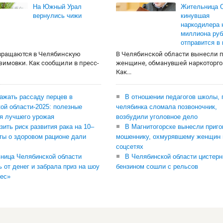
На Южный Урал
Жительница О
вернулись чижи
кинувшая
наркодилера 
миллиона руб
отправится в
вращаются в Челябинскую
В Челябинской области вынесли 
 зимовки. Как сообщили в пресс-
женщине, обманувшей наркоторго
Как...
сажать рассаду перцев в
В отношении педагогов школы, 
ой области-2025: полезные
челябинка сломала позвоночник,
я лучшего урожая
возбудили уголовное дело
зить риск развития рака на 10–
В Магнитогорске вынесли приго
ты о здоровом рационе дали
мошеннику, охмурявшему женщин 
соцсетях
ница Челябинской области
В Челябинской области цистерн
ь от денег и забрала приз на шоу
бензином сошли с рельсов
ес»