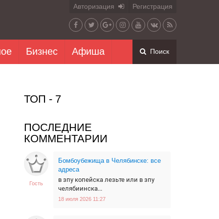
Авторизация
Регистрация
ное
Бизнес
Афиша
Поиск
ТОП - 7
ПОСЛЕДНИЕ
КОММЕНТАРИИ
Бомбоубежища в Челябинске: все
адреса
в зпу копейска лезьте или в зпу
Гость
челябиинска...
18 июля 2026 11:27