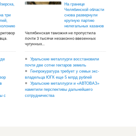
зерска,
На границе
Челябинской области
на три
снова развернули
лей,
крупную партию
 колонию
нелегальных казанов
приговор
Челябинская таможня не пропустила
вца.
почти 3 тысячи незаконно ввезенных
чугунных...
где
Уральские металлурги восстановили
почти две сотни гектаров земель
Генпрокуратура требует у семьи экс-
вор
владельца ЮГК еще 5 млрд рублей
в
Уральские металлурги и «АВТОВАЗ»
наметили перспективы дальнейшего
ы с
сотрудничества