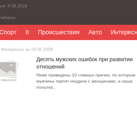
дня:
9.08.2026
лябинск
Спорт
It
Происшествия
Авто
Интерес
 Материалы за 18.06.2008
Десять мужских ошибок при развитии
отношений
Ниже приведены 10 главных причин, по которым
мужчины терпят неудачи с женщинами, и наша
попытка...