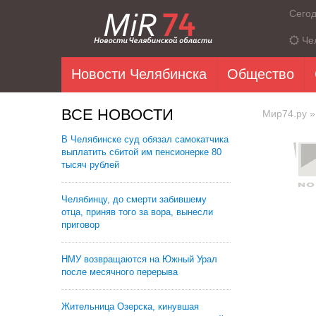
Сего
Че
Новости Челябинска
Общество
ВСЕ НОВОСТИ
Мир74.ру
»
В Челябинске суд обязал самокатчика
выплатить сбитой им пенсионерке 80
тысяч рублей
Челябинцу, до смерти забившему
отца, приняв того за вора, вынесли
приговор
НМУ возвращаются на Южный Урал
после месячного перерыва
Жительница Озерска, кинувшая