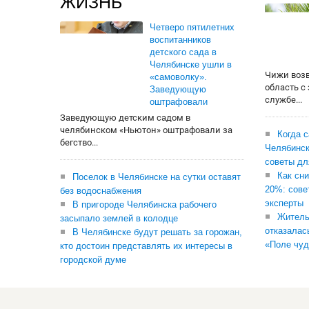
ЖИЗНЬ
Четверо пятилетних
воспитанников
детского сада в
Челябинске ушли в
Чижи воз
«самоволку».
область с
Заведующую
службе...
оштрафовали
Заведующую детским садом в
челябинском «Ньютон» оштрафовали за
Когда 
бегство...
Челябинск
советы дл
Как сни
Поселок в Челябинске на сутки оставят
20%: сове
без водоснабжения
эксперты
В пригороде Челябинска рабочего
Житель
засыпало землей в колодце
отказалас
В Челябинске будут решать за горожан,
«Поле чуд
кто достоин представлять их интересы в
городской думе