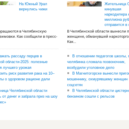
На Южный Урал
Жительница О
вернулись чижи
кинувшая
наркодилера 
миллиона руб
отправится в
вращаются в Челябинскую
В Челябинской области вынесли 
 зимовки. Как сообщили в пресс-
женщине, обманувшей наркоторго
Как...
сажать рассаду перцев в
В отношении педагогов школы, 
ой области-2025: полезные
челябинка сломала позвоночник,
я лучшего урожая
возбудили уголовное дело
зить риск развития рака на 10–
В Магнитогорске вынесли приго
ты о здоровом рационе дали
мошеннику, охмурявшему женщин 
соцсетях
ница Челябинской области
В Челябинской области цистерн
ь от денег и забрала приз на шоу
бензином сошли с рельсов
ес»