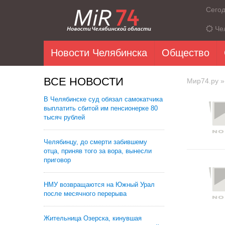
Сего
Че
Новости Челябинска
Общество
ВСЕ НОВОСТИ
Мир74.ру
»
В Челябинске суд обязал самокатчика
выплатить сбитой им пенсионерке 80
тысяч рублей
Челябинцу, до смерти забившему
отца, приняв того за вора, вынесли
приговор
НМУ возвращаются на Южный Урал
после месячного перерыва
Жительница Озерска, кинувшая