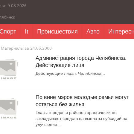
дня:
9.08.2026
лябинск
Спорт
It
Происшествия
Авто
Интерес
 Материалы за 24.06.2008
Администрация города Челябинска.
Действующие лица
Действующие лица г. Челябинска...
По вине мэров молодые семьи могут
остаться без жилья
Главы городов и районов практически не
закладывают средств на выплаты субсидий на
улучшение...