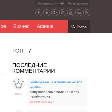
Авторизация
Регистрация
ное
Бизнес
Афиша
Поиск
ТОП - 7
ПОСЛЕДНИЕ
КОММЕНТАРИИ
Бомбоубежища в Челябинске: все
адреса
в зпу копейска лезьте или в зпу
Гость
челябиинска...
18 июля 2026 11:27