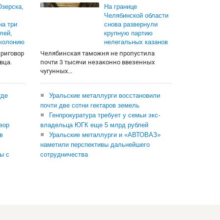
зерска,
На границе
Челябинской области
на три
снова развернули
лей,
крупную партию
 колонию
нелегальных казанов
приговор
Челябинская таможня не пропустила
вца.
почти 3 тысячи незаконно ввезенных
чугунных...
где
Уральские металлурги восстановили
почти две сотни гектаров земель
Генпрокуратура требует у семьи экс-
вор
владельца ЮГК еще 5 млрд рублей
в
Уральские металлурги и «АВТОВАЗ»
наметили перспективы дальнейшего
ы с
сотрудничества