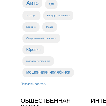
Авто
ДТП
Златоуст
Концерт Челябинск
Коркино
Миасс
Общественный транспорт
Юревич
выставки челябинска
мошенники челябинск
Показать все теги
ОБЩЕСТВЕННАЯ
ИНТ