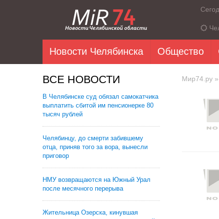
Сего
Че
Новости Челябинска
Общество
ВСЕ НОВОСТИ
Мир74.ру
»
В Челябинске суд обязал самокатчика
выплатить сбитой им пенсионерке 80
тысяч рублей
Челябинцу, до смерти забившему
отца, приняв того за вора, вынесли
приговор
НМУ возвращаются на Южный Урал
после месячного перерыва
Жительница Озерска, кинувшая