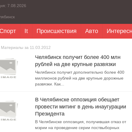
дня:
7.08.2026
лябинск
Спорт
It
Происшествия
Авто
Интерес
 Материалы за 11.03.2012
Челябинск получит более 400 млн
рублей на две крупные развязки
Челябинск получит дополнительно более 400
миллионов рублей на две крупные дорожные
развязки. Как...
В Челябинске оппозиция обещает
провести митинг в день инаугурации
Президента
В Челябинске оппозиция, получившая отказ от
мэрии на проведение серии поствыборных