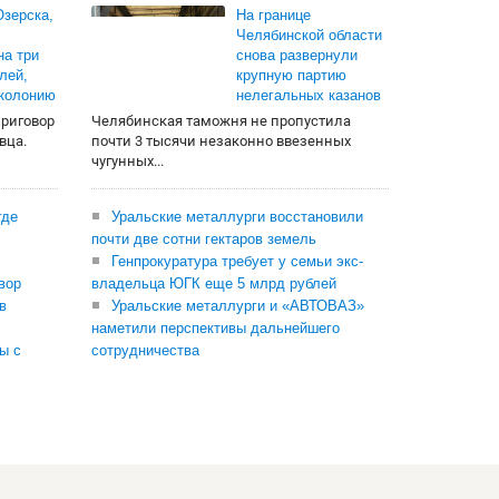
зерска,
На границе
Челябинской области
на три
снова развернули
лей,
крупную партию
 колонию
нелегальных казанов
приговор
Челябинская таможня не пропустила
вца.
почти 3 тысячи незаконно ввезенных
чугунных...
где
Уральские металлурги восстановили
почти две сотни гектаров земель
Генпрокуратура требует у семьи экс-
вор
владельца ЮГК еще 5 млрд рублей
в
Уральские металлурги и «АВТОВАЗ»
наметили перспективы дальнейшего
ы с
сотрудничества