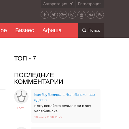
Авторизация
Регистрация
ное
Бизнес
Афиша
Поиск
ТОП - 7
ПОСЛЕДНИЕ
КОММЕНТАРИИ
Бомбоубежища в Челябинске: все
адреса
в зпу копейска лезьте или в зпу
Гость
челябиинска...
18 июля 2026 11:27