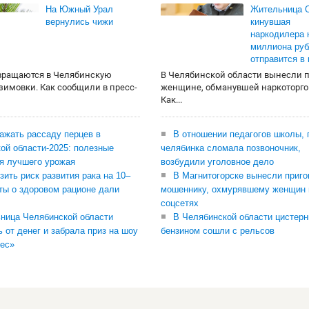
На Южный Урал
Жительница О
вернулись чижи
кинувшая
наркодилера 
миллиона руб
отправится в
вращаются в Челябинскую
В Челябинской области вынесли 
 зимовки. Как сообщили в пресс-
женщине, обманувшей наркоторго
Как...
сажать рассаду перцев в
В отношении педагогов школы, 
ой области-2025: полезные
челябинка сломала позвоночник,
я лучшего урожая
возбудили уголовное дело
зить риск развития рака на 10–
В Магнитогорске вынесли приго
ты о здоровом рационе дали
мошеннику, охмурявшему женщин 
соцсетях
ница Челябинской области
В Челябинской области цистерн
ь от денег и забрала приз на шоу
бензином сошли с рельсов
ес»