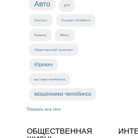
Авто
ДТП
Златоуст
Концерт Челябинск
Коркино
Миасс
Общественный транспорт
Юревич
выставки челябинска
мошенники челябинск
Показать все теги
ОБЩЕСТВЕННАЯ
ИНТ