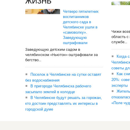
ЖИЗНЬ
Четверо пятилетних
воспитанников
детского сада в
Челябинске ушли в
Чижи воз
«самоволку».
область с
Заведующую
службе...
оштрафовали
Заведующую детским садом в
челябинском «Ньютон» оштрафовали за
Когда 
бегство...
Челябинск
советы дл
Как сни
Поселок в Челябинске на сутки оставят
20%: сове
без водоснабжения
эксперты
В пригороде Челябинска рабочего
Житель
засыпало землей в колодце
отказалас
В Челябинске будут решать за горожан,
«Поле чуд
кто достоин представлять их интересы в
городской думе