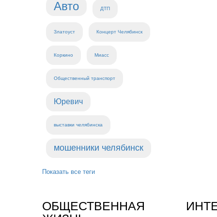
Авто
ДТП
Златоуст
Концерт Челябинск
Коркино
Миасс
Общественный транспорт
Юревич
выставки челябинска
мошенники челябинск
Показать все теги
ОБЩЕСТВЕННАЯ
ИНТ