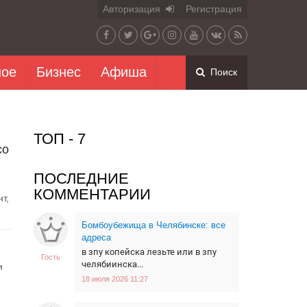
Авторизация
Регистрация
ное
Бизнес
Афиша
Поиск
ТОП - 7
со
ПОСЛЕДНИЕ
КОММЕНТАРИИ
т,
Бомбоубежища в Челябинске: все
адреса
в зпу копейска лезьте или в зпу
Гость
челябиинска...
и
18 июля 2026 11:27