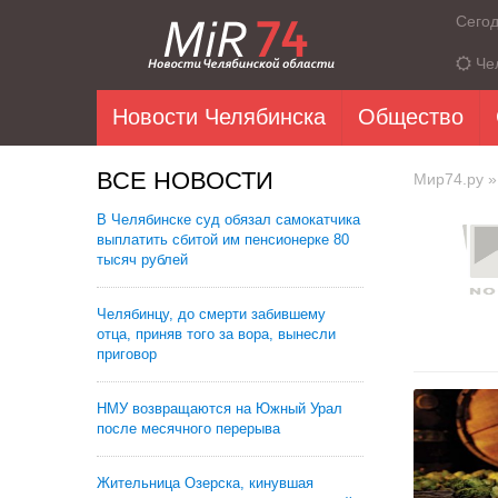
Сего
Че
Новости Челябинска
Общество
ВСЕ НОВОСТИ
Мир74.ру
»
В Челябинске суд обязал самокатчика
выплатить сбитой им пенсионерке 80
тысяч рублей
Челябинцу, до смерти забившему
отца, приняв того за вора, вынесли
приговор
НМУ возвращаются на Южный Урал
после месячного перерыва
Жительница Озерска, кинувшая