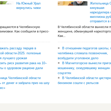
На Южный Урал
Жительница О
вернулись чижи
кинувшая
наркодилера 
миллиона руб
отправится в
вращаются в Челябинскую
В Челябинской области вынесли 
 зимовки. Как сообщили в пресс-
женщине, обманувшей наркоторго
Как...
сажать рассаду перцев в
В отношении педагогов школы, 
ой области-2025: полезные
челябинка сломала позвоночник,
я лучшего урожая
возбудили уголовное дело
зить риск развития рака на 10–
В Магнитогорске вынесли приго
ты о здоровом рационе дали
мошеннику, охмурявшему женщин 
соцсетях
ница Челябинской области
В Челябинской области цистерн
ь от денег и забрала приз на шоу
бензином сошли с рельсов
ес»