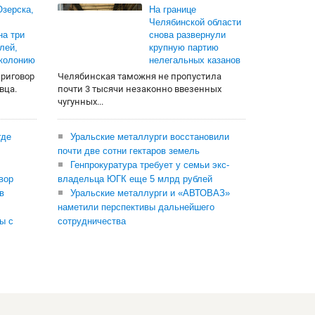
зерска,
На границе
Челябинской области
на три
снова развернули
лей,
крупную партию
 колонию
нелегальных казанов
приговор
Челябинская таможня не пропустила
вца.
почти 3 тысячи незаконно ввезенных
чугунных...
где
Уральские металлурги восстановили
почти две сотни гектаров земель
Генпрокуратура требует у семьи экс-
вор
владельца ЮГК еще 5 млрд рублей
в
Уральские металлурги и «АВТОВАЗ»
наметили перспективы дальнейшего
ы с
сотрудничества