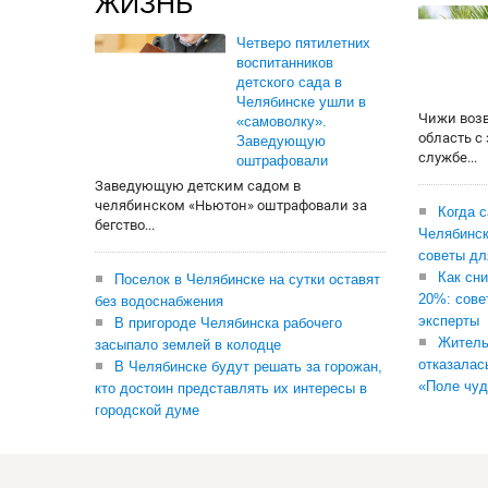
ЖИЗНЬ
Четверо пятилетних
воспитанников
детского сада в
Челябинске ушли в
Чижи воз
«самоволку».
область с
Заведующую
службе...
оштрафовали
Заведующую детским садом в
челябинском «Ньютон» оштрафовали за
Когда 
бегство...
Челябинск
советы дл
Как сни
Поселок в Челябинске на сутки оставят
20%: сове
без водоснабжения
эксперты
В пригороде Челябинска рабочего
Житель
засыпало землей в колодце
отказалас
В Челябинске будут решать за горожан,
«Поле чуд
кто достоин представлять их интересы в
городской думе