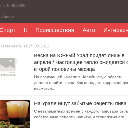
дня:
8.08.2026
лябинск
Спорт
It
Происшествия
Авто
Интерес
 Материалы за 29.03.2012
Весна на Южный Урал придет лишь в
апреле / Настоящее тепло ожидается 
второй половины месяца
На следующей неделе в Челябинскую область
должна прийти весна. Как передает корреспонден
несмотря...
На Урале ищут забытые рецепты пива
С незапамятных времен у каждого пивовара был
собственные рецепты напитка и технологии его...