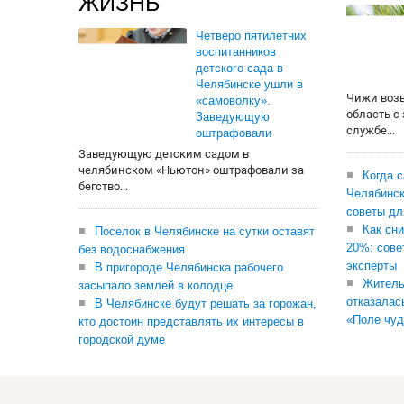
ЖИЗНЬ
Четверо пятилетних
воспитанников
детского сада в
Челябинске ушли в
Чижи воз
«самоволку».
область с
Заведующую
службе...
оштрафовали
Заведующую детским садом в
челябинском «Ньютон» оштрафовали за
Когда 
бегство...
Челябинск
советы дл
Как сни
Поселок в Челябинске на сутки оставят
20%: сове
без водоснабжения
эксперты
В пригороде Челябинска рабочего
Житель
засыпало землей в колодце
отказалас
В Челябинске будут решать за горожан,
«Поле чуд
кто достоин представлять их интересы в
городской думе