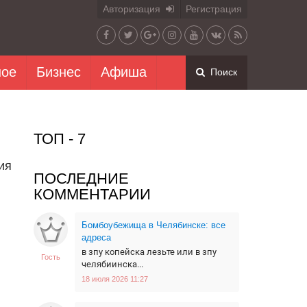
Авторизация
Регистрация
ное
Бизнес
Афиша
Поиск
ТОП - 7
ия
ПОСЛЕДНИЕ
КОММЕНТАРИИ
Бомбоубежища в Челябинске: все
адреса
в зпу копейска лезьте или в зпу
Гость
челябиинска...
18 июля 2026 11:27