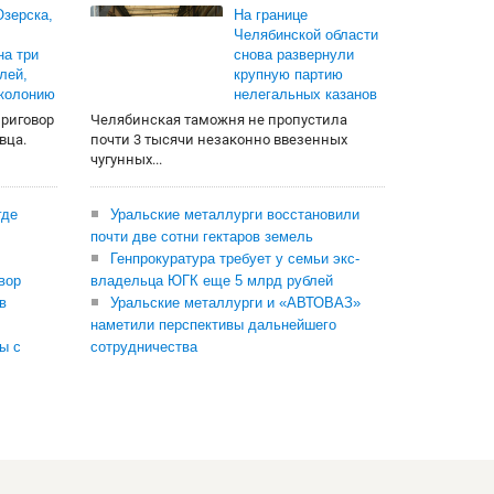
зерска,
На границе
Челябинской области
на три
снова развернули
лей,
крупную партию
 колонию
нелегальных казанов
приговор
Челябинская таможня не пропустила
вца.
почти 3 тысячи незаконно ввезенных
чугунных...
где
Уральские металлурги восстановили
почти две сотни гектаров земель
Генпрокуратура требует у семьи экс-
вор
владельца ЮГК еще 5 млрд рублей
в
Уральские металлурги и «АВТОВАЗ»
наметили перспективы дальнейшего
ы с
сотрудничества