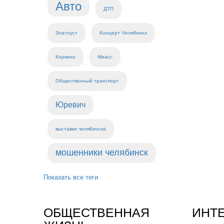
Авто
ДТП
Златоуст
Концерт Челябинск
Коркино
Миасс
Общественный транспорт
Юревич
выставки челябинска
мошенники челябинск
Показать все теги
ОБЩЕСТВЕННАЯ
ИНТ