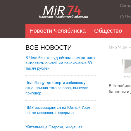
Сего
Че
Новости Челябинска
Общество
ВСЕ НОВОСТИ
Мир74.ру
»
В Челябинске суд обязал самокатчика
выплатить сбитой им пенсионерке 80
тысяч рублей
Челябинцу, до смерти забившему
В Челябинс
отца, приняв того за вора, вынесли
баннеры и д
приговор
НМУ возвращаются на Южный Урал
после месячного перерыва
Жительница Озерска, кинувшая