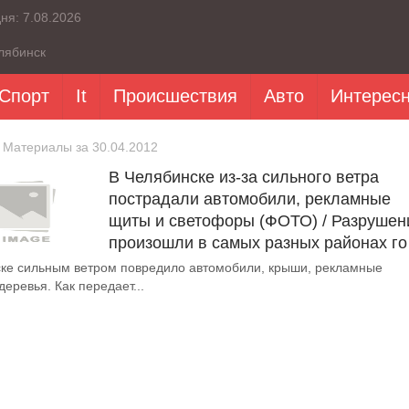
дня:
7.08.2026
лябинск
Спорт
It
Происшествия
Авто
Интерес
 Материалы за 30.04.2012
В Челябинске из-за сильного ветра
пострадали автомобили, рекламные
щиты и светофоры (ФОТО) / Разрушен
произошли в самых разных районах го
ке сильным ветром повредило автомобили, крыши, рекламные
еревья. Как передает...