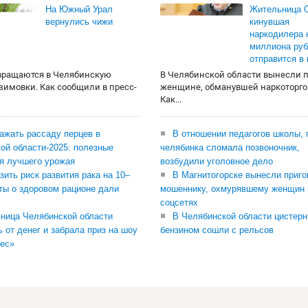
На Южный Урал
Жительница О
вернулись чижи
кинувшая
наркодилера 
миллиона руб
отправится в
вращаются в Челябинскую
В Челябинской области вынесли 
 зимовки. Как сообщили в пресс-
женщине, обманувшей наркоторго
Как...
сажать рассаду перцев в
В отношении педагогов школы, 
ой области-2025: полезные
челябинка сломала позвоночник,
я лучшего урожая
возбудили уголовное дело
зить риск развития рака на 10–
В Магнитогорске вынесли приго
ты о здоровом рационе дали
мошеннику, охмурявшему женщин 
соцсетях
ница Челябинской области
В Челябинской области цистерн
ь от денег и забрала приз на шоу
бензином сошли с рельсов
ес»