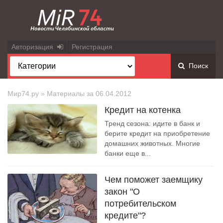
Авторизация
Регистрация
Поиск
Мир74.ру
» Материалы за 06.04.2012
Кредит на котенка
Тренд сезона: идите в банк и
берите кредит на приобретение
домашних животных. Многие
банки еще в...
Чем поможет заемщику
закон "О
потребительском
кредите"?