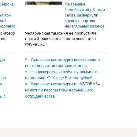
зерска,
На границе
Челябинской области
на три
снова развернули
лей,
крупную партию
 колонию
нелегальных казанов
приговор
Челябинская таможня не пропустила
вца.
почти 3 тысячи незаконно ввезенных
чугунных...
где
Уральские металлурги восстановили
почти две сотни гектаров земель
Генпрокуратура требует у семьи экс-
вор
владельца ЮГК еще 5 млрд рублей
в
Уральские металлурги и «АВТОВАЗ»
наметили перспективы дальнейшего
ы с
сотрудничества