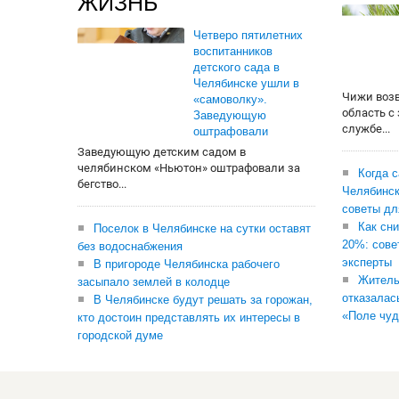
ЖИЗНЬ
Четверо пятилетних
воспитанников
детского сада в
Челябинске ушли в
Чижи воз
«самоволку».
область с
Заведующую
службе...
оштрафовали
Заведующую детским садом в
челябинском «Ньютон» оштрафовали за
Когда 
бегство...
Челябинск
советы дл
Как сни
Поселок в Челябинске на сутки оставят
20%: сове
без водоснабжения
эксперты
В пригороде Челябинска рабочего
Житель
засыпало землей в колодце
отказалас
В Челябинске будут решать за горожан,
«Поле чуд
кто достоин представлять их интересы в
городской думе