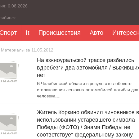
дня:
6.08.2026
лябинск
Спорт
It
Происшествия
Авто
Интерес
 Материалы за 11.05.2012
На южноуральской трассе разбились
вдребезги два автомобиля / Выживши
нет
В Челябинской области в результате лобового
столкновения легковых автомобилей погибли два
человека....
Житель Коркино обвинил чиновников 
использовании устаревшего символа
Победы (ФОТО) / Знамя Победы не
соответствует федеральному закону