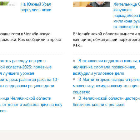
На Южный Урал
Жительница О
вернулись чижи
кинувшая
наркодилера 
миллиона руб
отправится в
вращаются в Челябинскую
В Челябинской области вынесли 
 зимовки. Как сообщили в пресс-
женщине, обманувшей наркоторго
Как...
сажать рассаду перцев в
В отношении педагогов школы, 
ой области-2025: полезные
челябинка сломала позвоночник,
я лучшего урожая
возбудили уголовное дело
зить риск развития рака на 10–
В Магнитогорске вынесли приго
ты о здоровом рационе дали
мошеннику, охмурявшему женщин 
соцсетях
ница Челябинской области
В Челябинской области цистерн
ь от денег и забрала приз на шоу
бензином сошли с рельсов
ес»