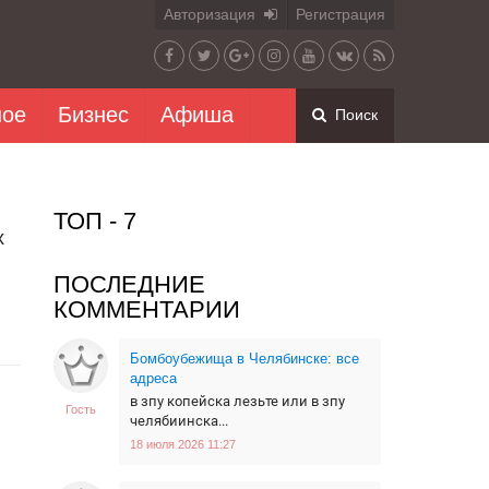
Авторизация
Регистрация
ное
Бизнес
Афиша
Поиск
ТОП - 7
х
ПОСЛЕДНИЕ
КОММЕНТАРИИ
Бомбоубежища в Челябинске: все
адреса
в
в зпу копейска лезьте или в зпу
Гость
челябиинска...
18 июля 2026 11:27