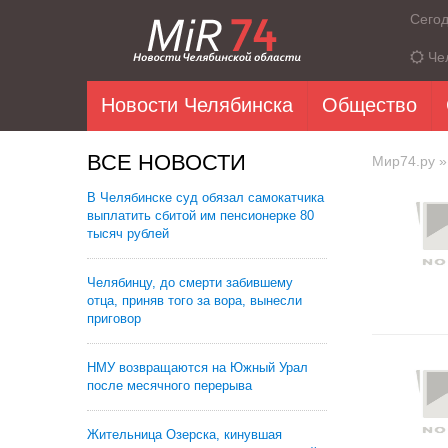
Сего
Че
Новости Челябинска
Общество
ВСЕ НОВОСТИ
Мир74.ру
»
В Челябинске суд обязал самокатчика
выплатить сбитой им пенсионерке 80
тысяч рублей
Челябинцу, до смерти забившему
отца, приняв того за вора, вынесли
приговор
НМУ возвращаются на Южный Урал
после месячного перерыва
Жительница Озерска, кинувшая