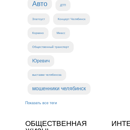
Авто
ДТП
Златоуст
Концерт Челябинск
Коркино
Миасс
Общественный транспорт
Юревич
выставки челябинска
мошенники челябинск
Показать все теги
ОБЩЕСТВЕННАЯ
ИНТ