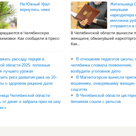
На Южный Урал
Жительница О
вернулись чижи
кинувшая
наркодилера 
миллиона руб
отправится в
вращаются в Челябинскую
В Челябинской области вынесли 
 зимовки. Как сообщили в пресс-
женщине, обманувшей наркоторго
Как...
сажать рассаду перцев в
В отношении педагогов школы, 
ой области-2025: полезные
челябинка сломала позвоночник,
я лучшего урожая
возбудили уголовное дело
зить риск развития рака на 10–
В Магнитогорске вынесли приго
ты о здоровом рационе дали
мошеннику, охмурявшему женщин 
соцсетях
ница Челябинской области
В Челябинской области цистерн
ь от денег и забрала приз на шоу
бензином сошли с рельсов
ес»