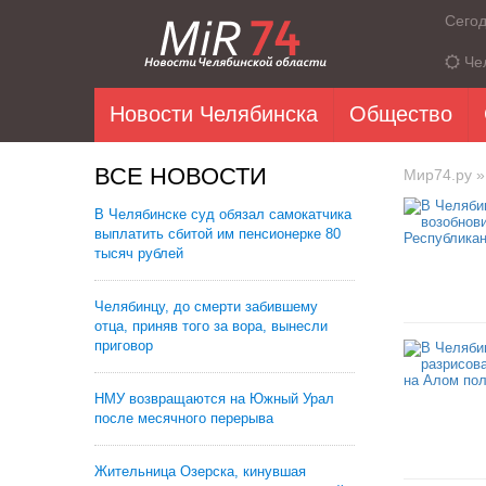
Сего
Че
Новости Челябинска
Общество
ВСЕ НОВОСТИ
Мир74.ру
»
В Челябинске суд обязал самокатчика
выплатить сбитой им пенсионерке 80
тысяч рублей
Челябинцу, до смерти забившему
отца, приняв того за вора, вынесли
приговор
НМУ возвращаются на Южный Урал
после месячного перерыва
Жительница Озерска, кинувшая