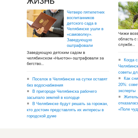
ЖИЗНЬ
Четверо пятилетних
воспитанников
детского сада в
Челябинске ушли в
Чижи воз
«самоволку».
область с
Заведующую
службе...
оштрафовали
Заведующую детским садом в
челябинском «Ньютон» оштрафовали за
Когда 
бегство...
Челябинск
советы дл
Как сни
Поселок в Челябинске на сутки оставят
20%: сове
без водоснабжения
эксперты
В пригороде Челябинска рабочего
Житель
засыпало землей в колодце
отказалас
В Челябинске будут решать за горожан,
«Поле чуд
кто достоин представлять их интересы в
городской думе