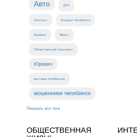
Авто
ДТП
Златоуст
Концерт Челябинск
Коркино
Миасс
Общественный транспорт
Юревич
выставки челябинска
мошенники челябинск
Показать все теги
ОБЩЕСТВЕННАЯ
ИНТ