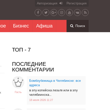
Авторизация
Регистрация
ное
Бизнес
Афиша
Поиск
ТОП - 7
ПОСЛЕДНИЕ
.
КОММЕНТАРИИ
Бомбоубежища в Челябинске: все
адреса
в зпу копейска лезьте или в зпу
к
Гость
челябиинска...
18 июля 2026 11:27