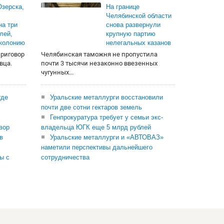
зерска,
На границе
Челябинской области
на три
снова развернули
лей,
крупную партию
 колонию
нелегальных казанов
приговор
Челябинская таможня не пропустила
вца.
почти 3 тысячи незаконно ввезенных
чугунных...
где
Уральские металлурги восстановили
почти две сотни гектаров земель
Генпрокуратура требует у семьи экс-
вор
владельца ЮГК еще 5 млрд рублей
в
Уральские металлурги и «АВТОВАЗ»
наметили перспективы дальнейшего
ы с
сотрудничества