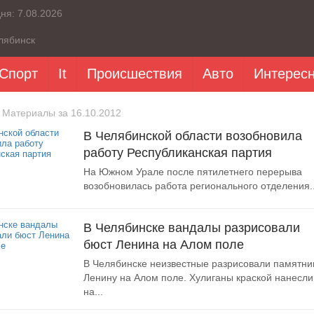
дня:
7.08.2026
лябинск
Спорт
It
Происшествия
Авто
Интерес
 Материалы за 16.10.2012
В Челябинской области возобновила
работу Республиканская партия
На Южном Урале после пятилетнего перерыва
возобновилась работа регионального отделения..
В Челябинске вандалы разрисовали
бюст Ленина на Алом поле
В Челябинске неизвестные разрисовали памятни
Ленину на Алом поле. Хулиганы краской нанесли
на...