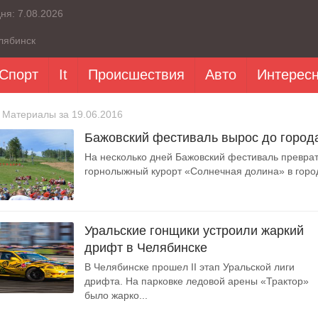
дня:
7.08.2026
лябинск
Спорт
It
Происшествия
Авто
Интерес
 Материалы за 19.06.2016
Бажовский фестиваль вырос до город
На несколько дней Бажовский фестиваль превра
горнолыжный курорт «Солнечная долина» в город
Уральские гонщики устроили жаркий
дрифт в Челябинске
В Челябинске прошел II этап Уральской лиги
дрифта. На парковке ледовой арены «Трактор»
было жарко...