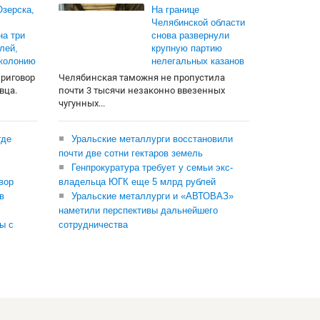
зерска,
На границе
Челябинской области
на три
снова развернули
лей,
крупную партию
 колонию
нелегальных казанов
приговор
Челябинская таможня не пропустила
вца.
почти 3 тысячи незаконно ввезенных
чугунных...
где
Уральские металлурги восстановили
почти две сотни гектаров земель
Генпрокуратура требует у семьи экс-
вор
владельца ЮГК еще 5 млрд рублей
в
Уральские металлурги и «АВТОВАЗ»
наметили перспективы дальнейшего
ы с
сотрудничества