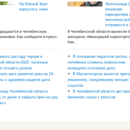
На Южный Урал
Жительница О
вернулись чижи
кинувшая
наркодилера 
миллиона руб
отправится в
вращаются в Челябинскую
В Челябинской области вынесли 
 зимовки. Как сообщили в пресс-
женщине, обманувшей наркоторго
Как...
сажать рассаду перцев в
В отношении педагогов школы, 
ой области-2025: полезные
челябинка сломала позвоночник,
я лучшего урожая
возбудили уголовное дело
зить риск развития рака на 10–
В Магнитогорске вынесли приго
ты о здоровом рационе дали
мошеннику, охмурявшему женщин 
соцсетях
ница Челябинской области
В Челябинской области цистерн
ь от денег и забрала приз на шоу
бензином сошли с рельсов
ес»