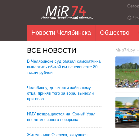
Сего
Че
Новости Челябинска
Общество
ВСЕ НОВОСТИ
Мир74.ру
»
В Челябинске суд обязал самокатчика
выплатить сбитой им пенсионерке 80
тысяч рублей
Челябинцу, до смерти забившему
отца, приняв того за вора, вынесли
приговор
НМУ возвращаются на Южный Урал
после месячного перерыва
Жительница Озерска, кинувшая