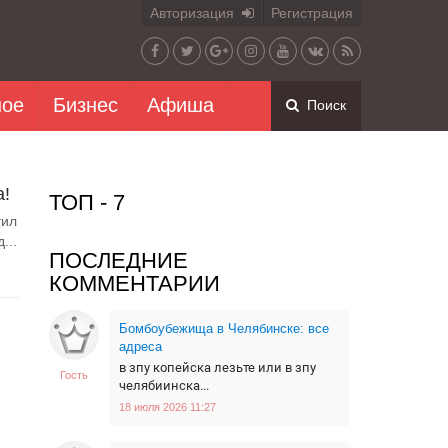
Авторизация
Регистрация
ное
Бизнес
Афиша
Поиск
а!
ТОП - 7
тил
...
ПОСЛЕДНИЕ
КОММЕНТАРИИ
Бомбоубежища в Челябинске: все
адреса
в зпу копейска лезьте или в зпу
Гость
челябиинска...
18 июля 2026 11:27