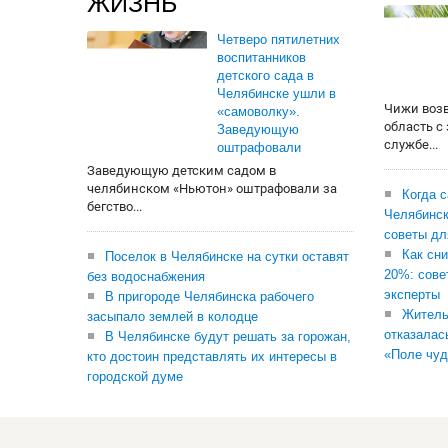
ЖИЗНЬ
Четверо пятилетних
воспитанников
детского сада в
Челябинске ушли в
Чижи воз
«самоволку».
область с
Заведующую
службе...
оштрафовали
Заведующую детским садом в
челябинском «Ньютон» оштрафовали за
Когда 
бегство...
Челябинск
советы дл
Как сни
Поселок в Челябинске на сутки оставят
20%: сове
без водоснабжения
эксперты
В пригороде Челябинска рабочего
Житель
засыпало землей в колодце
отказалас
В Челябинске будут решать за горожан,
«Поле чуд
кто достоин представлять их интересы в
городской думе