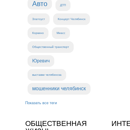
Авто
ДТП
Златоуст
Концерт Челябинск
Коркино
Миасс
Общественный транспорт
Юревич
выставки челябинска
мошенники челябинск
Показать все теги
ОБЩЕСТВЕННАЯ
ИНТ