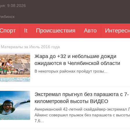
дня:
9.08.2026
лябинск
Спорт
It
Происшествия
Авто
Интерес
 Материалы за Июль 2016 года
Жара до +32 и небольшие дожди
ожидаются в Челябинской области
В некоторых районах пройдут грозы...
Экстремал прыгнул без парашюта с 7-
километровой высоты ВИДЕО
Американский 42-летний скайдайвер-экстремал 
Айкинс совершил прыжок без парашюта с высоты
7,6...