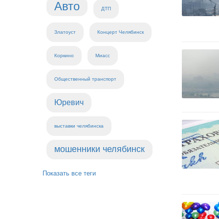
Авто
ДТП
Златоуст
Концерт Челябинск
Коркино
Миасс
Общественный транспорт
Юревич
выставки челябинска
мошенники челябинск
Показать все теги