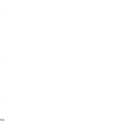
т
 на