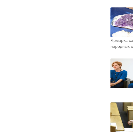
Ярмарка са
народных х