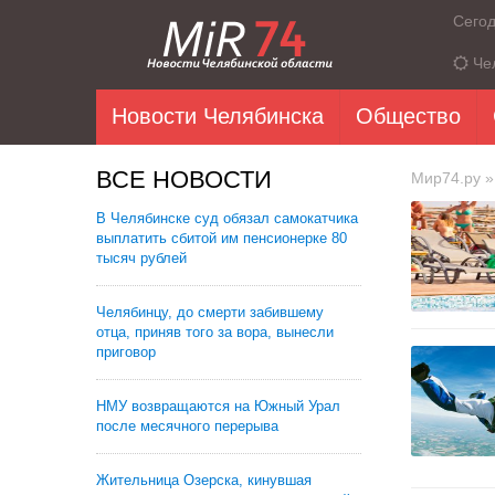
Сего
Че
Новости Челябинска
Общество
ВСЕ НОВОСТИ
Мир74.ру
»
В Челябинске суд обязал самокатчика
выплатить сбитой им пенсионерке 80
тысяч рублей
Челябинцу, до смерти забившему
отца, приняв того за вора, вынесли
приговор
НМУ возвращаются на Южный Урал
после месячного перерыва
Жительница Озерска, кинувшая