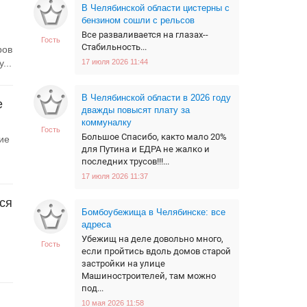
В Челябинской области цистерны с
бензином сошли с рельсов
Все разваливается на глазах--
Гость
Стабильность...
ров
...
17 июля 2026 11:44
В Челябинской области в 2026 году
е
дважды повысят плату за
коммуналку
Гость
Большое Спасибо, както мало 20%
ие
для Путина и ЕДРА не жалко и
последних трусов!!!...
17 июля 2026 11:37
ся
Бомбоубежища в Челябинске: все
адреса
Убежищ на деле довольно много,
Гость
если пройтись вдоль домов старой
застройки на улице
Машиностроителей, там можно
под...
10 мая 2026 11:58