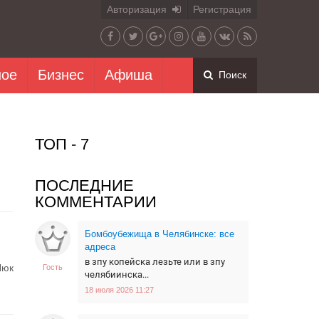
Авторизация
Регистрация
ное
Бизнес
Афиша
Поиск
ТОП - 7
ПОСЛЕДНИЕ
КОММЕНТАРИИ
Бомбоубежища в Челябинске: все
адреса
в зпу копейска лезьте или в зпу
Люк
Гость
челябиинска...
18 июля 2026 11:27