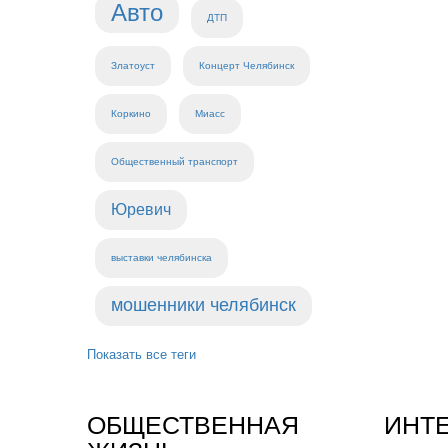
Авто
ДТП
Златоуст
Концерт Челябинск
Коркино
Миасс
Общественный транспорт
Юревич
выставки челябинска
мошенники челябинск
Показать все теги
ОБЩЕСТВЕННАЯ
ИНТ