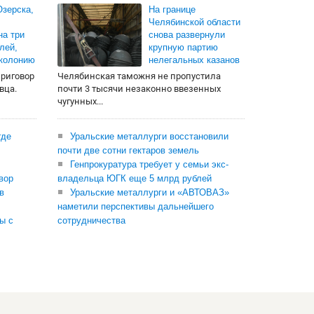
зерска,
На границе
Челябинской области
на три
снова развернули
лей,
крупную партию
 колонию
нелегальных казанов
приговор
Челябинская таможня не пропустила
вца.
почти 3 тысячи незаконно ввезенных
чугунных...
где
Уральские металлурги восстановили
почти две сотни гектаров земель
Генпрокуратура требует у семьи экс-
вор
владельца ЮГК еще 5 млрд рублей
в
Уральские металлурги и «АВТОВАЗ»
наметили перспективы дальнейшего
ы с
сотрудничества