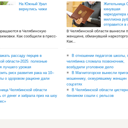
На Южный Урал
Жительница О
вернулись чижи
кинувшая
наркодилера 
миллиона руб
отправится в
вращаются в Челябинскую
В Челябинской области вынесли 
 зимовки. Как сообщили в пресс-
женщине, обманувшей наркоторго
Как...
сажать рассаду перцев в
В отношении педагогов школы, 
ой области-2025: полезные
челябинка сломала позвоночник,
я лучшего урожая
возбудили уголовное дело
зить риск развития рака на 10–
В Магнитогорске вынесли приго
ты о здоровом рационе дали
мошеннику, охмурявшему женщин 
соцсетях
ница Челябинской области
В Челябинской области цистерн
ь от денег и забрала приз на шоу
бензином сошли с рельсов
ес»