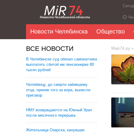
Сего
Че
Новости Челябинска
Общество
ВСЕ НОВОСТИ
Мир74.ру
»
В Челябинске суд обязал самокатчика
выплатить сбитой им пенсионерке 80
тысяч рублей
Челябинцу, до смерти забившему
отца, приняв того за вора, вынесли
приговор
НМУ возвращаются на Южный Урал
после месячного перерыва
Жительница Озерска, кинувшая