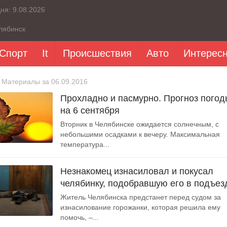
дня:
9.08.2026
лябинск
Спорт
It
Происшествия
Авто
Интерес
 Материалы за 06.09.2016
Прохладно и пасмурно. Прогноз погод
на 6 сентября
Вторник в Челябинске ожидается солнечным, с
небольшими осадками к вечеру. Максимальная
температура...
Незнакомец изнасиловал и покусал
челябинку, подобравшую его в подъез
Житель Челябинска предстанет перед судом за
изнасилование горожанки, которая решила ему
помочь, –...