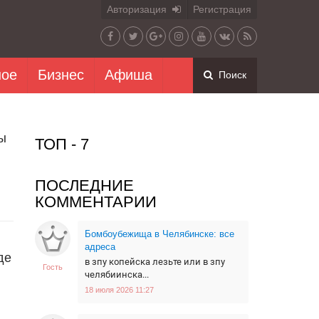
Авторизация
Регистрация
ное
Бизнес
Афиша
Поиск
ы
ТОП - 7
ПОСЛЕДНИЕ
КОММЕНТАРИИ
Бомбоубежища в Челябинске: все
адреса
де
в зпу копейска лезьте или в зпу
Гость
челябиинска...
18 июля 2026 11:27