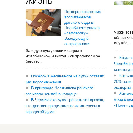
ЖИЗНЬ
Четверо пятилетних
воспитанников
детского сада в
Челябинске ушли в
Чижи воз
«самоволку».
область с
Заведующую
службе...
оштрафовали
Заведующую детским садом в
челябинском «Ньютон» оштрафовали за
Когда 
бегство...
Челябинск
советы дл
Как сни
Поселок в Челябинске на сутки оставят
20%: сове
без водоснабжения
эксперты
В пригороде Челябинска рабочего
Житель
засыпало землей в колодце
отказалас
В Челябинске будут решать за горожан,
«Поле чуд
кто достоин представлять их интересы в
городской думе