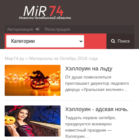
Авторизация
Регистрация
Поиск
Мир74.ру
» Материалы за Октябрь 2016 года
Хэллоуин на льду
От души повеселиться
приглашает директор ледового
дворца «Уральская молния»...
Хэллоуин - адская ночь.
Тидцать первое октября,
празднуется всемирно
известный праздник —
Хэллоуин....