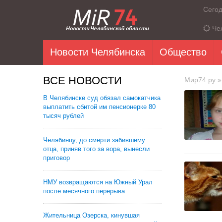
Сего
Че
Новости Челябинска
Общество
ВСЕ НОВОСТИ
Мир74.ру
»
В Челябинске суд обязал самокатчика
выплатить сбитой им пенсионерке 80
тысяч рублей
Челябинцу, до смерти забившему
отца, приняв того за вора, вынесли
приговор
НМУ возвращаются на Южный Урал
после месячного перерыва
Жительница Озерска, кинувшая