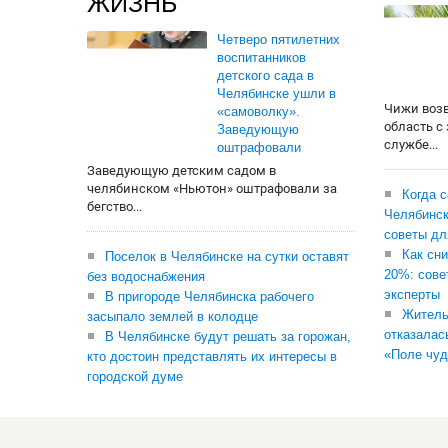
ЖИЗНЬ
Четверо пятилетних
воспитанников
детского сада в
Челябинске ушли в
Чижи воз
«самоволку».
область с
Заведующую
службе...
оштрафовали
Заведующую детским садом в
челябинском «Ньютон» оштрафовали за
Когда 
бегство...
Челябинск
советы дл
Как сни
Поселок в Челябинске на сутки оставят
20%: сове
без водоснабжения
эксперты
В пригороде Челябинска рабочего
Житель
засыпало землей в колодце
отказалас
В Челябинске будут решать за горожан,
«Поле чуд
кто достоин представлять их интересы в
городской думе