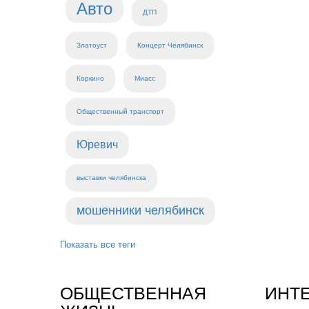
Авто
ДТП
Златоуст
Концерт Челябинск
Коркино
Миасс
Общественный транспорт
Юревич
выставки челябинска
мошенники челябинск
Показать все теги
ОБЩЕСТВЕННАЯ
ИНТ