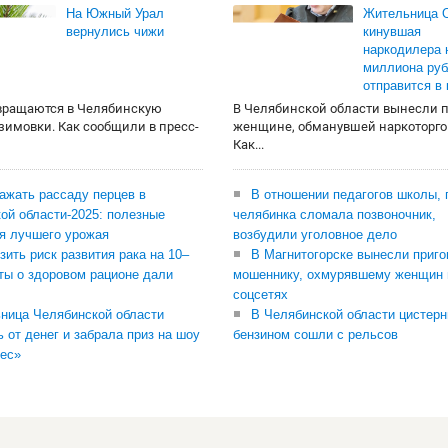
На Южный Урал
Жительница О
вернулись чижи
кинувшая
наркодилера 
миллиона руб
отправится в
вращаются в Челябинскую
В Челябинской области вынесли 
 зимовки. Как сообщили в пресс-
женщине, обманувшей наркоторго
Как...
сажать рассаду перцев в
В отношении педагогов школы, 
ой области-2025: полезные
челябинка сломала позвоночник,
я лучшего урожая
возбудили уголовное дело
зить риск развития рака на 10–
В Магнитогорске вынесли приго
ты о здоровом рационе дали
мошеннику, охмурявшему женщин 
соцсетях
ница Челябинской области
В Челябинской области цистерн
ь от денег и забрала приз на шоу
бензином сошли с рельсов
ес»