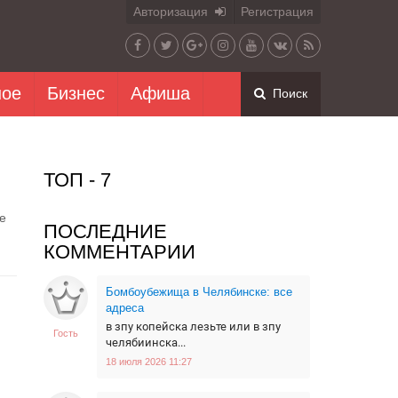
Авторизация
Регистрация
ное
Бизнес
Афиша
Поиск
ТОП - 7
е
ПОСЛЕДНИЕ
КОММЕНТАРИИ
Бомбоубежища в Челябинске: все
адреса
в зпу копейска лезьте или в зпу
Гость
челябиинска...
18 июля 2026 11:27