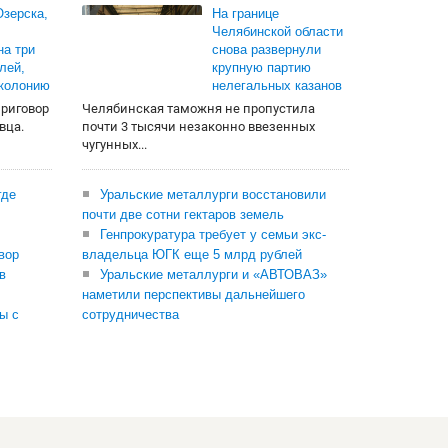
зерска,
На границе
Челябинской области
на три
снова развернули
лей,
крупную партию
 колонию
нелегальных казанов
приговор
Челябинская таможня не пропустила
вца.
почти 3 тысячи незаконно ввезенных
чугунных...
где
Уральские металлурги восстановили
почти две сотни гектаров земель
Генпрокуратура требует у семьи экс-
вор
владельца ЮГК еще 5 млрд рублей
в
Уральские металлурги и «АВТОВАЗ»
наметили перспективы дальнейшего
ы с
сотрудничества