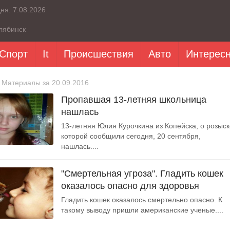
дня:
7.08.2026
лябинск
Спорт
It
Происшествия
Авто
Интерес
 Материалы за 20.09.2016
Пропавшая 13-летняя школьница
нашлась
13-летняя Юлия Курочкина из Копейска, о розыск
которой сообщили сегодня, 20 сентября,
нашлась....
"Смертельная угроза". Гладить кошек
оказалось опасно для здоровья
Гладить кошек оказалось смертельно опасно. К
такому выводу пришли американские ученые....