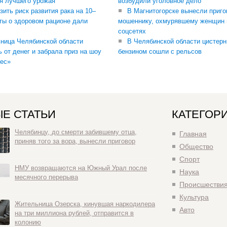
я лучшего урожая
возбудили уголовное дело
зить риск развития рака на 10–
В Магнитогорске вынесли приго
ты о здоровом рационе дали
мошеннику, охмурявшему женщин 
соцсетях
ница Челябинской области
В Челябинской области цистерн
ь от денег и забрала приз на шоу
бензином сошли с рельсов
ес»
Е СТАТЬИ
КАТЕГОР
Челябинцу, до смерти забившему отца,
Главная
приняв того за вора, вынесли приговор
Общество
Спорт
НМУ возвращаются на Южный Урал после
Наука
месячного перерыва
Происшестви
Культура
Жительница Озерска, кинувшая наркодилера
Авто
на три миллиона рублей, отправится в
колонию