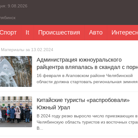
дня:
9.08.2026
лябинск
Спорт
It
Происшествия
Авто
Интерес
 Материалы за 13.02.2024
Администрация южноуральского
райцентра вляпалась в скандал с пор
16 февраля в Агаповском районе Челябинской
области должна стартовать региональная зимняя.
Китайские туристы «распробовали»
Южный Урал
В 2024 году резко выросло число приезжающих в
Челябинскую область туристов из восточных стра
В...