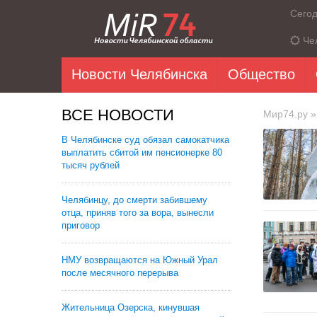
Сего
Че
Новости Челябинска
Общество
ВСЕ НОВОСТИ
Мир74.ру
»
В Челябинске суд обязал самокатчика
выплатить сбитой им пенсионерке 80
тысяч рублей
Челябинцу, до смерти забившему
отца, приняв того за вора, вынесли
приговор
НМУ возвращаются на Южный Урал
после месячного перерыва
Жительница Озерска, кинувшая