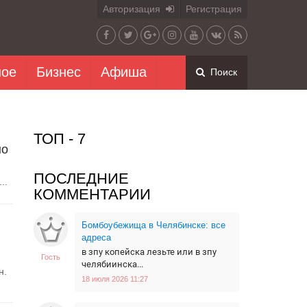
Авторизация
Регистрация
ное
Бизнес
Афиша
Поиск
ТОП - 7
но
ПОСЛЕДНИЕ
..
КОММЕНТАРИИ
Бомбоубежища в Челябинске: все
адреса
в зпу копейска лезьте или в зпу
Гость
челябиинска...
н.
18 июля 2026 11:27