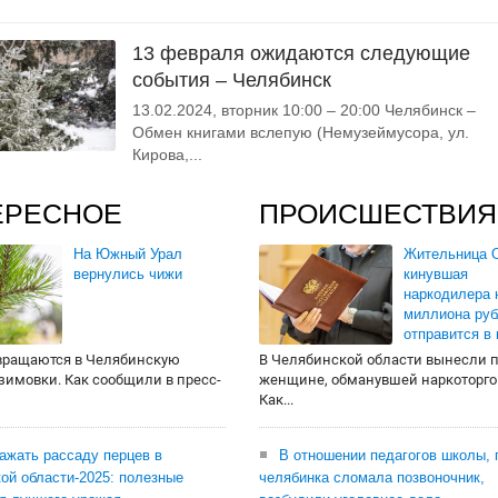
13 февраля ожидаются следующие
события – Челябинск
13.02.2024, вторник 10:00 – 20:00 Челябинск –
Обмен книгами вслепую (Немузеймусора, ул.
Кирова,...
ЕРЕСНОЕ
ПРОИСШЕСТВИЯ
На Южный Урал
Жительница О
вернулись чижи
кинувшая
наркодилера 
миллиона руб
отправится в
вращаются в Челябинскую
В Челябинской области вынесли 
 зимовки. Как сообщили в пресс-
женщине, обманувшей наркоторго
Как...
сажать рассаду перцев в
В отношении педагогов школы, 
ой области-2025: полезные
челябинка сломала позвоночник,