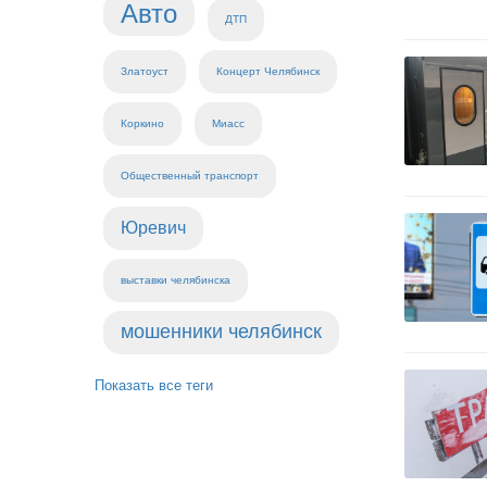
Авто
ДТП
Златоуст
Концерт Челябинск
Коркино
Миасс
Общественный транспорт
Юревич
выставки челябинска
мошенники челябинск
Показать все теги