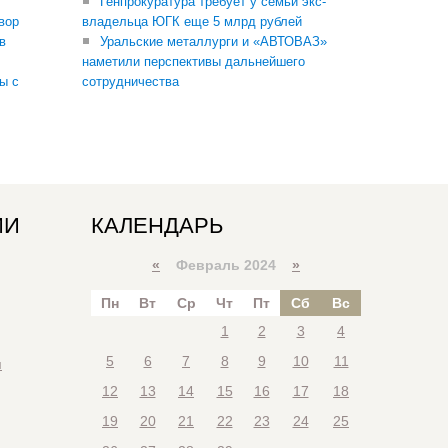
Генпрокуратура требует у семьи экс-
вор
владельца ЮГК еще 5 млрд рублей
в
Уральские металлурги и «АВТОВАЗ»
наметили перспективы дальнейшего
ы с
сотрудничества
ИИ
КАЛЕНДАРЬ
«
Февраль 2024
»
Пн
Вт
Ср
Чт
Пт
Сб
Вс
1
2
3
4
5
6
7
8
9
10
11
я
12
13
14
15
16
17
18
19
20
21
22
23
24
25