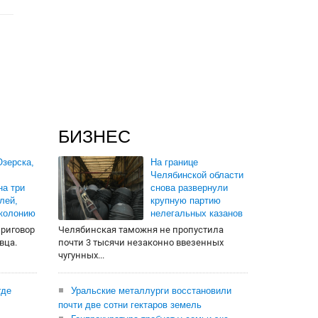
БИЗНЕС
зерска,
На границе
Челябинской области
на три
снова развернули
лей,
крупную партию
 колонию
нелегальных казанов
приговор
Челябинская таможня не пропустила
вца.
почти 3 тысячи незаконно ввезенных
чугунных...
где
Уральские металлурги восстановили
почти две сотни гектаров земель