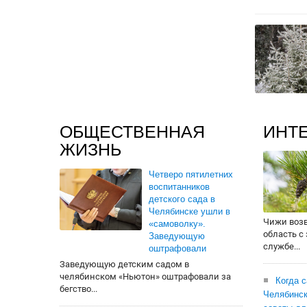
ОБЩЕСТВЕННАЯ
ИНТ
ЖИЗНЬ
Четверо пятилетних
воспитанников
детского сада в
Челябинске ушли в
Чижи воз
«самоволку».
область с
Заведующую
службе...
оштрафовали
Заведующую детским садом в
челябинском «Ньютон» оштрафовали за
Когда 
бегство...
Челябинск