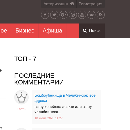
Авторизация
Регистрация
ное
Бизнес
Афиша
Поиск
ТОП - 7
н
ПОСЛЕДНИЕ
КОММЕНТАРИИ
и
Бомбоубежища в Челябинске: все
адреса
в зпу копейска лезьте или в зпу
Гость
челябиинска...
18 июля 2026 11:27
т