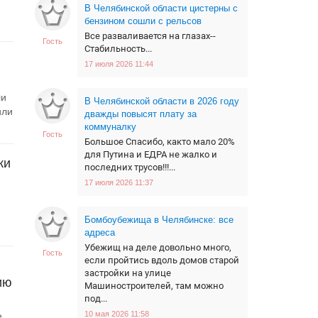
В Челябинской области цистерны с
и
бензином сошли с рельсов
Все разваливается на глазах--
Гость
Стабильность...
17 июля 2026 11:44
ли
В Челябинской области в 2026 году
или
дважды повысят плату за
коммуналку
Гость
Большое Спасибо, както мало 20%
для Путина и ЕДРА не жалко и
жи
последних трусов!!!...
17 июля 2026 11:37
Бомбоубежища в Челябинске: все
адреса
Убежищ на деле довольно много,
Гость
если пройтись вдоль домов старой
застройки на улице
ию
Машиностроителей, там можно
под...
10 мая 2026 11:58
...