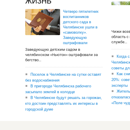
ЖИЗНЬ
Четверо пятилетних
воспитанников
детского сада в
Челябинске ушли в
Чижи воз
«самоволку».
область с
Заведующую
службе...
оштрафовали
Заведующую детским садом в
челябинском «Ньютон» оштрафовали за
Когда 
бегство...
Челябинск
советы дл
Как сни
Поселок в Челябинске на сутки оставят
20%: сове
без водоснабжения
эксперты
В пригороде Челябинска рабочего
Житель
засыпало землей в колодце
отказалас
В Челябинске будут решать за горожан,
«Поле чуд
кто достоин представлять их интересы в
городской думе