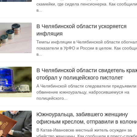
скамейки, где сидела пенсионерка. Как сообщил
в...
В Челябинской области ускоряется
инфляция
Темпы инфляции в Челябинской области обогна
показатели в УрФО и России в целом. Как сообщ
в...
В Челябинской области свидетель кра
отобрал у полицейского пистолет
А Челябинской области следователи предъявили
обвинение южноуральцу, набросившемуся на
полицейского...
Южноуральца, забившего женщину
офисным креслом, отправили в колон
В Катав-Ивановске местный житель осужден за
убийство женщины. Как сообщили в пресс-службе