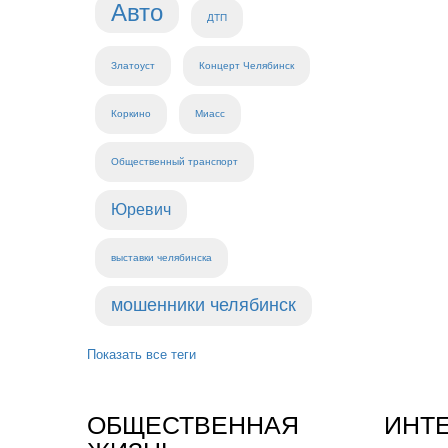
Авто
ДТП
Златоуст
Концерт Челябинск
Коркино
Миасс
Общественный транспорт
Юревич
выставки челябинска
мошенники челябинск
Показать все теги
ОБЩЕСТВЕННАЯ
ИНТ