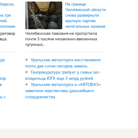
зерска,
На границе
Челябинской области
на три
снова развернули
лей,
крупную партию
 колонию
нелегальных казанов
приговор
Челябинская таможня не пропустила
вца.
почти 3 тысячи незаконно ввезенных
чугунных...
где
Уральские металлурги восстановили
почти две сотни гектаров земель
Генпрокуратура требует у семьи экс-
вор
владельца ЮГК еще 5 млрд рублей
в
Уральские металлурги и «АВТОВАЗ»
наметили перспективы дальнейшего
ы с
сотрудничества