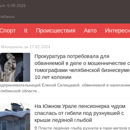
дня:
6.08.2026
лябинск
Спорт
It
Происшествия
Авто
Интерес
 Материалы за 27.02.2024
Прокуратура потребовала для
обвиняемой в деле о мошенничестве с
томографами челябинской бизнесвуме
10 лет колонии
редпринимательницей Еленой Селищевой, обвиняемой в нанесени
лябинской области...
На Южном Урале пенсионерка чудом
спаслась от гибели под рухнувшей с
крыши ледяной глыбой
В Пласте ледяная глыба рухнула в паре метров о