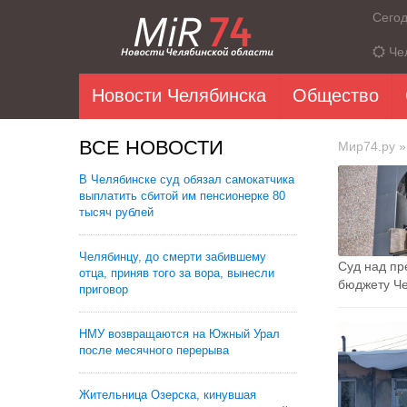
Сего
Че
Новости Челябинска
Общество
ВСЕ НОВОСТИ
Мир74.ру
»
В Челябинске суд обязал самокатчика
выплатить сбитой им пенсионерке 80
тысяч рублей
Челябинцу, до смерти забившему
Суд над п
отца, приняв того за вора, вынесли
бюджету Че
приговор
НМУ возвращаются на Южный Урал
после месячного перерыва
Жительница Озерска, кинувшая