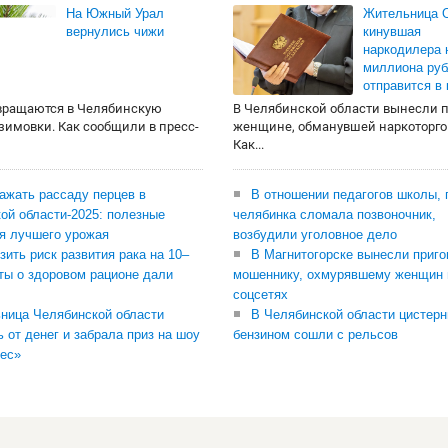
На Южный Урал
Жительница О
вернулись чижи
кинувшая
наркодилера 
миллиона руб
отправится в
вращаются в Челябинскую
В Челябинской области вынесли 
 зимовки. Как сообщили в пресс-
женщине, обманувшей наркоторго
Как...
сажать рассаду перцев в
В отношении педагогов школы, 
ой области-2025: полезные
челябинка сломала позвоночник,
я лучшего урожая
возбудили уголовное дело
зить риск развития рака на 10–
В Магнитогорске вынесли приго
ты о здоровом рационе дали
мошеннику, охмурявшему женщин 
соцсетях
ница Челябинской области
В Челябинской области цистерн
ь от денег и забрала приз на шоу
бензином сошли с рельсов
ес»