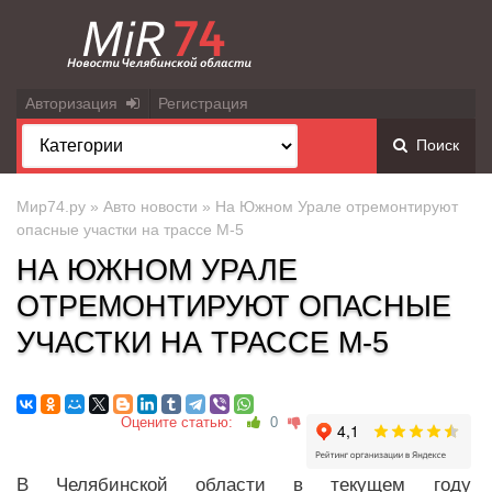
Авторизация
Регистрация
Поиск
Мир74.ру
»
Авто новости
» На Южном Урале отремонтируют
опасные участки на трассе М-5
НА ЮЖНОМ УРАЛЕ
ОТРЕМОНТИРУЮТ ОПАСНЫЕ
УЧАСТКИ НА ТРАССЕ М-5
Оцените статью:
0
В Челябинской области в текущем году