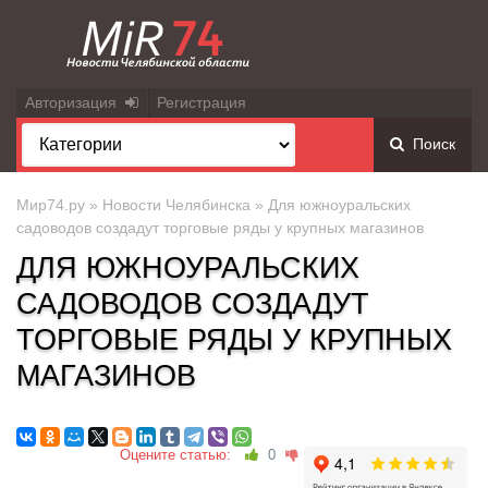
Авторизация
Регистрация
Поиск
Мир74.ру
»
Новости Челябинска
» Для южноуральских
садоводов создадут торговые ряды у крупных магазинов
ДЛЯ ЮЖНОУРАЛЬСКИХ
САДОВОДОВ СОЗДАДУТ
ТОРГОВЫЕ РЯДЫ У КРУПНЫХ
МАГАЗИНОВ
Оцените статью:
0