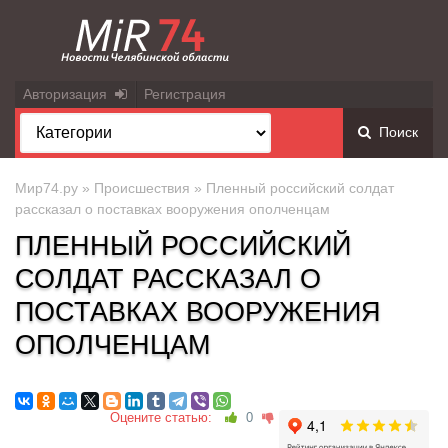
Авторизация
Регистрация
Поиск
Мир74.ру
»
Происшествия
» Пленный российский солдат
рассказал о поставках вооружения ополченцам
ПЛЕННЫЙ РОССИЙСКИЙ
СОЛДАТ РАССКАЗАЛ О
ПОСТАВКАХ ВООРУЖЕНИЯ
ОПОЛЧЕНЦАМ
Оцените статью:
0