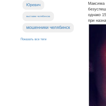
Максима
Юревич
безуспеш
однако 1
выставки челябинска
при назн
мошенники челябинск
Показать все теги