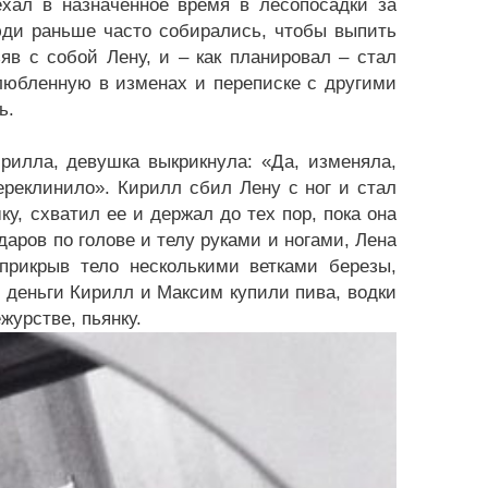
хал в назначенное время в лесопосадки за
ди раньше часто собирались, чтобы выпить
в с собой Лену, и – как планировал – стал
любленную в изменах и переписке с другими
ь.
рилла, девушка выкрикнула: «Да, изменяла,
ереклинило». Кирилл сбил Лену с ног и стал
ку, схватил ее и держал до тех пор, пока она
аров по голове и телу руками и ногами, Лена
прикрыв тело несколькими ветками березы,
 деньги Кирилл и Максим купили пива, водки
журстве, пьянку.