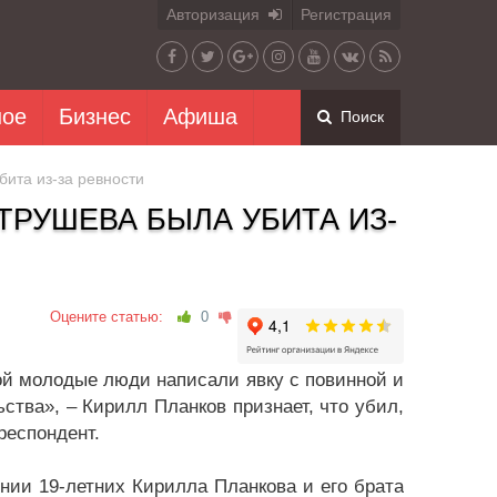
Авторизация
Регистрация
ное
Бизнес
Афиша
Поиск
ита из-за ревности
ТРУШЕВА БЫЛА УБИТА ИЗ-
Оцените статью:
0
й молодые люди написали явку с повинной и
тва», – Кирилл Планков признает, что убил,
респондент.
ении 19-летних Кирилла Планкова и его брата