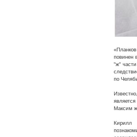
«Планков
повинен 
"ж" част
следстви
по Челяб
Известно
является
Максим ж
Кирилл 
познаком