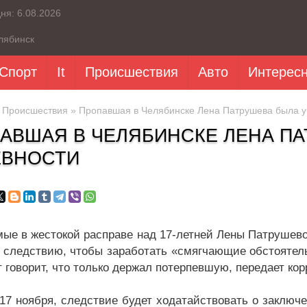
дня:
6.08.2026
лябинск
Спорт
It
Происшествия
Авто
Интерес
»
Происшествия
» Пропавшая в Челябинске Лена Патрушева была уб
АВШАЯ В ЧЕЛЯБИНСКЕ ЛЕНА ПА
ЕВНОСТИ
ые в жестокой расправе над 17-летней Лены Патрушево
 следствию, чтобы заработать «смягчающие обстоятельс
т говорит, что только держал потерпевшую, передает кор
 17 ноября, следствие будет ходатайствовать о заключ