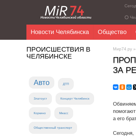
Сего
Че
Новости Челябинска
Общество
ПРОИСШЕСТВИЯ В
Мир74.ру
ЧЕЛЯБИНСКЕ
ПРОП
ЗА Р
Авто
ДТП
Златоуст
Концерт Челябинск
Обвиняем
помогают
Коркино
Миасс
а его бра
Общественный транспорт
Сегодня,