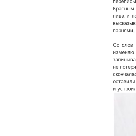
переписы
Красным 
пива и п
высказыв
парнями, 
Со слов 
изменяю 
запиныва
не потер
скончала
оставили
и устроил