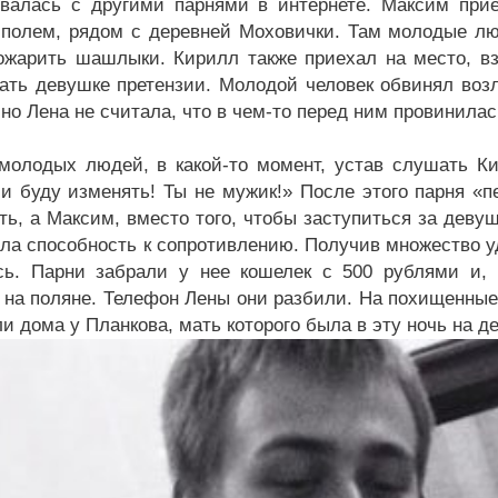
валась с другими парнями в интернете. Максим прие
полем, рядом с деревней Моховички. Там молодые лю
ожарить шашлыки. Кирилл также приехал на место, взя
ать девушке претензии. Молодой человек обвинял воз
но Лена не считала, что в чем-то перед ним провинилас
молодых людей, в какой-то момент, устав слушать Ки
и буду изменять! Ты не мужик!» После этого парня «п
ть, а Максим, вместо того, чтобы заступиться за девуш
яла способность к сопротивлению. Получив множество уд
сь. Парни забрали у нее кошелек с 500 рублями и, 
 на поляне. Телефон Лены они разбили. На похищенные
и дома у Планкова, мать которого была в эту ночь на де