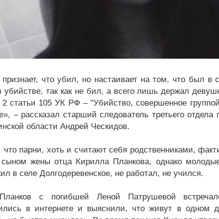
 признает, что убил, но настаивает на том, что был в
в убийстве, так как не бил, а всего лишь держал деву
и 2 статьи 105 УК РФ – "Убийство, совершенное группо
е», – рассказал старший следователь третьего отдела
инской области Андрей Ческидов.
, что парни, хоть и считают себя родственниками, фа
 сыном жены отца Кирилла Планкова, однако молоды
ил в селе Долгодеревенское, не работал, не учился.
Планков с погибшей Леной Патрушевой встреча
ились в интернете и выяснили, что живут в одном д