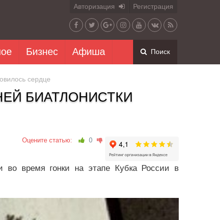
Авторизация
Регистрация
ное
Бизнес
Афиша
Поиск
овилось сердце
НЕЙ БИАТЛОНИСТКИ
Оцените статью:
0
 во время гонки на этапе Кубка России в