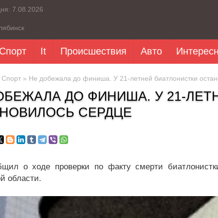
дня:
7.08.2026
лябинск
Спорт
It
Происшествия
Авто
Интерес
»
Спорт
» Не добежала до финиша. У 21-летней биатлонистки остан
ОБЕЖАЛА ДО ФИНИША. У 21-ЛЕТ
НОВИЛОСЬ СЕРДЦЕ
щил о ходе проверки по факту смерти биатлонистки
й области.