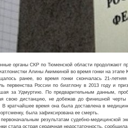
нные органы СКР по Тюменской области продолжают пр
иатлонистки Алины Акимкиной во время гонки на этапе К
щалось ранее, во время гонки скончалась 21-летняя
ль первенства России по биатлону в 2013 году и приз
шая за Удмуртию. По предварительным данным, проб
ая свою дистанцию, не добежав до финишной черты о
. В кратчайшее время она была доставлена в медицинс
портсменку, была зафиксирована ее смерть.
 первоначальным результатам судебно-медицинской эк
нки стала острая сердечная недостаточность, сообщила