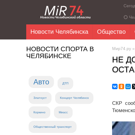
Сего
Че
Новости Челябинска
Общество
НОВОСТИ СПОРТА В
Мир74.ру
ЧЕЛЯБИНСКЕ
НЕ Д
ОСТА
Авто
ДТП
Златоуст
Концерт Челябинск
СКР сооб
Тюменско
Коркино
Миасс
Общественный транспорт