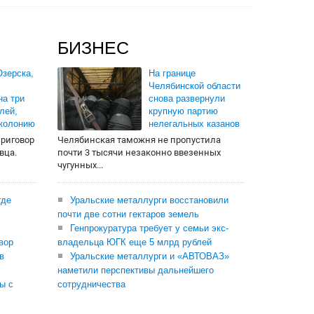
БИЗНЕС
зерска,
На границе
Челябинской области
на три
снова развернули
лей,
крупную партию
 колонию
нелегальных казанов
приговор
Челябинская таможня не пропустила
вца.
почти 3 тысячи незаконно ввезенных
чугунных...
где
Уральские металлурги восстановили
почти две сотни гектаров земель
Генпрокуратура требует у семьи экс-
вор
владельца ЮГК еще 5 млрд рублей
в
Уральские металлурги и «АВТОВАЗ»
наметили перспективы дальнейшего
ы с
сотрудничества