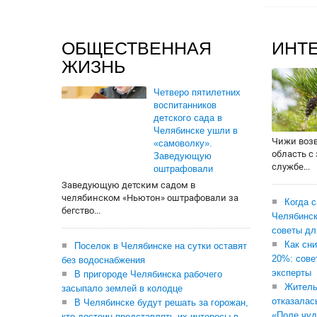
ОБЩЕСТВЕННАЯ
ИНТ
ЖИЗНЬ
Четверо пятилетних
воспитанников
детского сада в
Челябинске ушли в
Чижи воз
«самоволку».
область с
Заведующую
службе...
оштрафовали
Заведующую детским садом в
челябинском «Ньютон» оштрафовали за
Когда 
бегство...
Челябинск
советы дл
Как сни
Поселок в Челябинске на сутки оставят
20%: сове
без водоснабжения
эксперты
В пригороде Челябинска рабочего
Житель
засыпало землей в колодце
отказалас
В Челябинске будут решать за горожан,
«Поле чуд
кто достоин представлять их интересы в