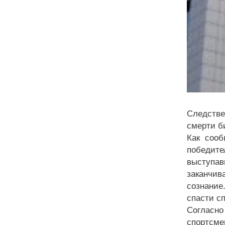
Следстве
смерти б
Как сооб
победите
выступав
заканчив
сознание
спасти с
Согласно
спортсме