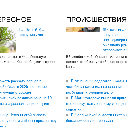
ЕРЕСНОЕ
ПРОИСШЕСТВИЯ
На Южный Урал
Жительница О
вернулись чижи
кинувшая
наркодилера 
миллиона руб
отправится в
вращаются в Челябинскую
В Челябинской области вынесли 
 зимовки. Как сообщили в пресс-
женщине, обманувшей наркоторго
Как...
сажать рассаду перцев в
В отношении педагогов школы, 
ой области-2025: полезные
челябинка сломала позвоночник,
я лучшего урожая
возбудили уголовное дело
зить риск развития рака на 10–
В Магнитогорске вынесли приго
ты о здоровом рационе дали
мошеннику, охмурявшему женщин 
соцсетях
ница Челябинской области
В Челябинской области цистерн
ь от денег и забрала приз на шоу
бензином сошли с рельсов
ес»