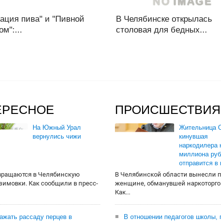
ация пива" и "Пивной
В Челябинске открылась
м":...
столовая для бедных...
ЕРЕСНОЕ
ПРОИСШЕСТВИЯ
На Южный Урал
Жительница О
вернулись чижи
кинувшая
наркодилера 
миллиона руб
отправится в
вращаются в Челябинскую
В Челябинской области вынесли 
 зимовки. Как сообщили в пресс-
женщине, обманувшей наркоторго
Как...
сажать рассаду перцев в
В отношении педагогов школы, 