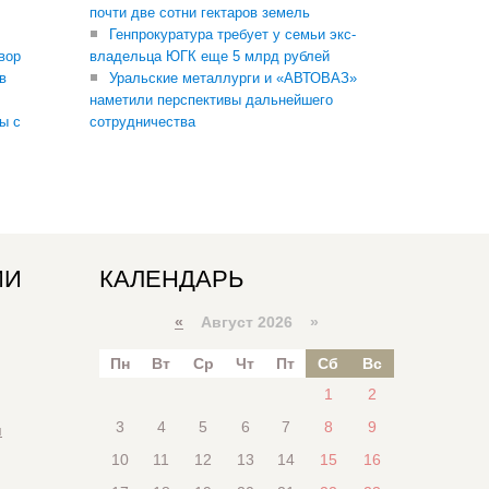
почти две сотни гектаров земель
Генпрокуратура требует у семьи экс-
вор
владельца ЮГК еще 5 млрд рублей
в
Уральские металлурги и «АВТОВАЗ»
наметили перспективы дальнейшего
ы с
сотрудничества
ИИ
КАЛЕНДАРЬ
«
Август 2026 »
Пн
Вт
Ср
Чт
Пт
Сб
Вс
1
2
3
4
5
6
7
8
9
я
10
11
12
13
14
15
16