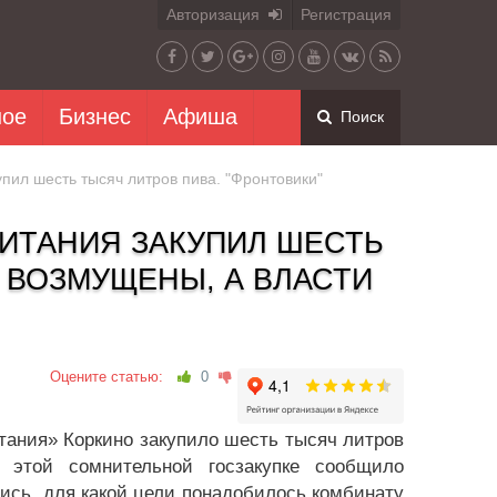
Авторизация
Регистрация
ное
Бизнес
Афиша
Поиск
пил шесть тысяч литров пива. "Фронтовики"
ИТАНИЯ ЗАКУПИЛ ШЕСТЬ
 ВОЗМУЩЕНЫ, А ВЛАСТИ
Оцените статью:
0
ания» Коркино закупило шесть тысяч литров
этой сомнительной госзакупке сообщило
ись, для какой цели понадобилось комбинату