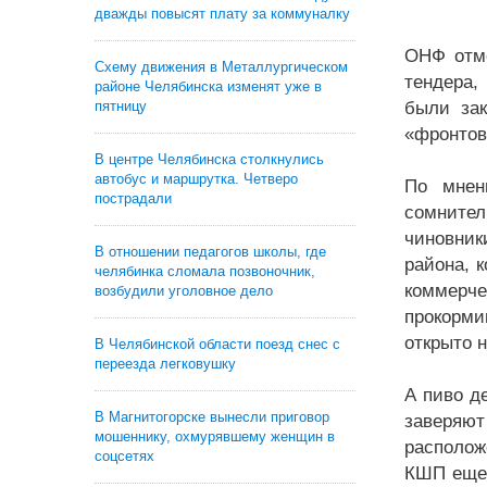
дважды повысят плату за коммуналку
ОНФ отме
Схему движения в Металлургическом
тендера,
районе Челябинска изменят уже в
были зак
пятницу
«фронтов
В центре Челябинска столкнулись
автобус и маршрутка. Четверо
По мнен
пострадали
сомнител
чиновник
В отношении педагогов школы, где
района, 
челябинка сломала позвоночник,
коммерч
возбудили уголовное дело
прокорми
открыто 
В Челябинской области поезд снес с
переезда легковушку
А пиво д
В Магнитогорске вынесли приговор
заверяют
мошеннику, охмурявшему женщин в
располож
соцсетях
КШП еще 