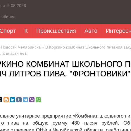
дня:
9.08.2026
лябинск
Спорт
It
Происшествия
Авто
Интерес
»
Новости Челябинска
» В Коркино комбинат школьного питания заку
 а власти нет.
РКИНО КОМБИНАТ ШКОЛЬНОГО П
Ч ЛИТРОВ ПИВА. "ФРОНТОВИКИ"
льное унитарное предприятие «Комбинат школьного пит
ого пива на общую сумму 480 тысяч рублей. Об 
ьное отделение ОНФ в Челябинской области, озаботивш