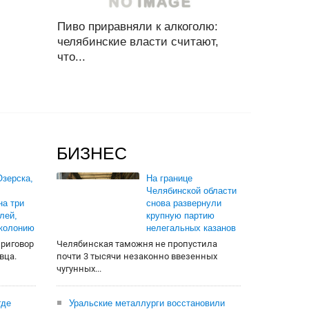
Пиво приравняли к алкоголю:
челябинские власти считают,
что...
БИЗНЕС
зерска,
На границе
Челябинской области
на три
снова развернули
лей,
крупную партию
 колонию
нелегальных казанов
приговор
Челябинская таможня не пропустила
вца.
почти 3 тысячи незаконно ввезенных
чугунных...
где
Уральские металлурги восстановили