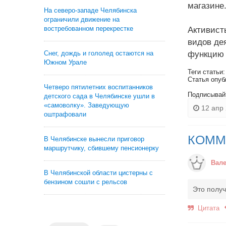
магазине
На северо-западе Челябинска
ограничили движение на
востребованном перекрестке
Активист
видов де
функцию 
Снег, дождь и гололед остаются на
Южном Урале
Теги статьи
Статья опуб
Четверо пятилетних воспитанников
Подписывай
детского сада в Челябинске ушли в
«самоволку». Заведующую
12 апр 
оштрафовали
КОММ
В Челябинске вынесли приговор
маршрутчику, сбившему пенсионерку
Вал
В Челябинской области цистерны с
бензином сошли с рельсов
Это получ
Цитата