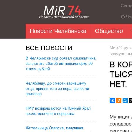
Сего
Че
Новости Челябинска
Общество
ВСЕ НОВОСТИ
Мир74.ру
возмущены,
В Челябинске суд обязал самокатчика
В КО
выплатить сбитой им пенсионерке 80
тысяч рублей
ТЫСЯ
НЕТ.
Челябинцу, до смерти забившему
отца, приняв того за вора, вынесли
приговор
НМУ возвращаются на Южный Урал
после месячного перерыва
Муниципа
солодов
Жительница Озерска, кинувшая
регионал