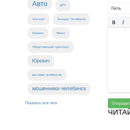
Авто
ДТП
Златоуст
Концерт Челябинск
Коркино
Миасс
Общественный транспорт
Юревич
выставки челябинска
мошенники челябинск
Показать все теги
Отправит
ЧИТА