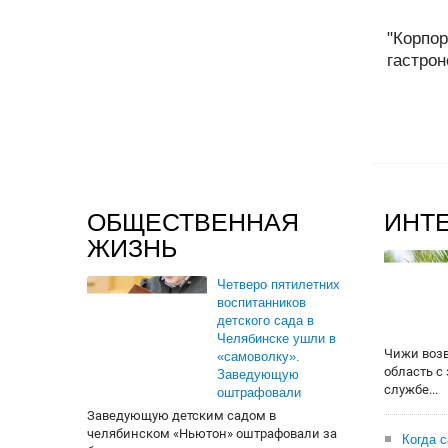
"Корпор
гастроно
ОБЩЕСТВЕННАЯ
ИНТ
ЖИЗНЬ
Четверо пятилетних
воспитанников
детского сада в
Челябинске ушли в
Чижи воз
«самоволку».
область с
Заведующую
службе...
оштрафовали
Заведующую детским садом в
челябинском «Ньютон» оштрафовали за
Когда 