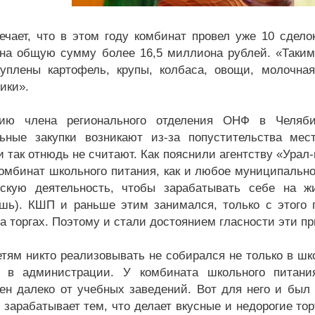
чает, что в этом году комбинат провел уже 10 сдело
 на общую сумму более 16,5 миллиона рублей. «Таким
уплены картофель, крупы, колбаса, овощи, молочная
ики».
ию члена регионального отделения ОНФ в Челяби
ьные закупки возникают из-за попустительства мес
и так отнюдь не считают. Как пояснили агентству «Ура
комбинат школьного питания, как и любое муниципально
ескую деятельность, чтобы зарабатывать себе на 
шь). КШП и раньше этим занимался, только с этого 
на торгах. Поэтому и стали достоянием гласности эти п
етям никто реализовывать не собирался не только в ш
 в администрации. У комбината школьного питания
ен далеко от учебных заведений. Вот для него и был 
зарабатывает тем, что делает вкусные и недорогие тор