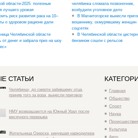
ой области-2025: полезные
челябинка сломала позвоночник,
я лучшего урожая
возбудили уголовное дело
зить риск развития рака на 10–
В Магнитогорске вынесли приго
ты о здоровом рационе дали
мошеннику, охмурявшему женщин 
соцсетях
ница Челябинской области
В Челябинской области цистерн
ь от денег и забрала приз на шоу
бензином сошли с рельсов
ес»
Е СТАТЬИ
КАТЕГОР
Челябинцу, до смерти забившему отца,
Главная
приняв того за вора, вынесли приговор
Общество
Спорт
НМУ возвращаются на Южный Урал после
Наука
месячного перерыва
Происшестви
Культура
Жительница Озерска, кинувшая наркодилера
Авто