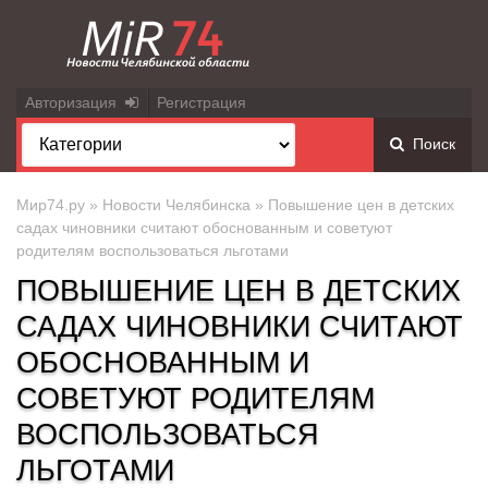
Авторизация
Регистрация
Поиск
Мир74.ру
»
Новости Челябинска
» Повышение цен в детских
садах чиновники считают обоснованным и советуют
родителям воспользоваться льготами
ПОВЫШЕНИЕ ЦЕН В ДЕТСКИХ
САДАХ ЧИНОВНИКИ СЧИТАЮТ
ОБОСНОВАННЫМ И
СОВЕТУЮТ РОДИТЕЛЯМ
ВОСПОЛЬЗОВАТЬСЯ
ЛЬГОТАМИ