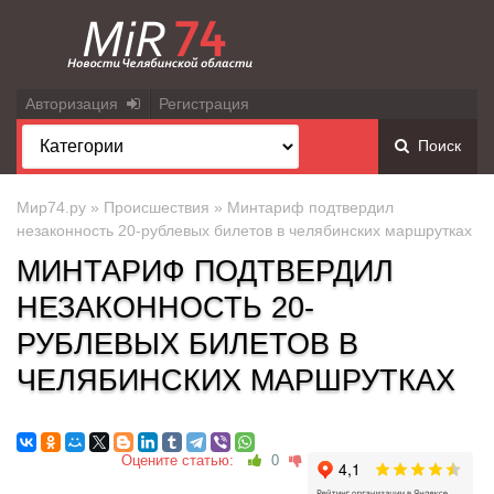
Авторизация
Регистрация
Поиск
Мир74.ру
»
Происшествия
» Минтариф подтвердил
незаконность 20-рублевых билетов в челябинских маршрутках
МИНТАРИФ ПОДТВЕРДИЛ
НЕЗАКОННОСТЬ 20-
РУБЛЕВЫХ БИЛЕТОВ В
ЧЕЛЯБИНСКИХ МАРШРУТКАХ
Оцените статью:
0