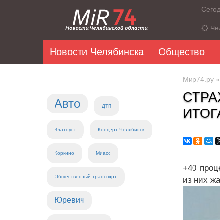
Сего
Че
Новости Челябинска
Общество
Мир74.ру
СТРА
Авто
ДТП
ИТОГ
Златоуст
Концерт Челябинск
Коркино
Миасс
+40 проц
Общественный транспорт
из них ж
Юревич