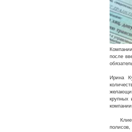
Компании
после вв
обязател
Ирина К
количест
желающих
крупных 
компании
Клиенты
полисов,