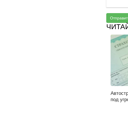
Отправит
ЧИТА
Автост
под угр