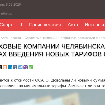
дня:
8.08.2026
лябинск
Спорт
It
Происшествия
Авто
Интерес
»
Авто новости
» Страховые компании Челябинска рассказали о пер
ХОВЫЕ КОМПАНИИ ЧЕЛЯБИНСКА
АХ ВВЕДЕНИЯ НОВЫХ ТАРИФОВ 
ентов к стоимости ОСАГО. Довольны ли новыми сумма
аловались на минимальные тарифы. Замечают ли они т