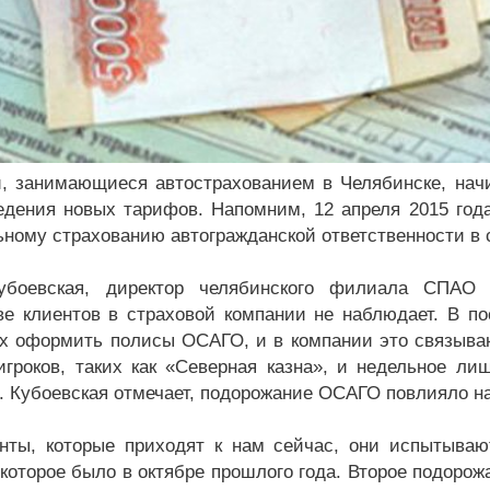
, занимающиеся автострахованием в Челябинске, нач
едения новых тарифов. Напомним, 12 апреля 2015 год
ьному страхованию автогражданской ответственности в 
убоевская, директор челябинского филиала СПАО 
ве клиентов в страховой компании не наблюдает. В п
 оформить полисы ОСАГО, и в компании это связываю
игроков, таких как «Северная казна», и недельное ли
. Кубоевская отмечает, подорожание ОСАГО повлияло н
, которые приходят к нам сейчас, они испытывают
 которое было в октябре прошлого года. Второе подорож