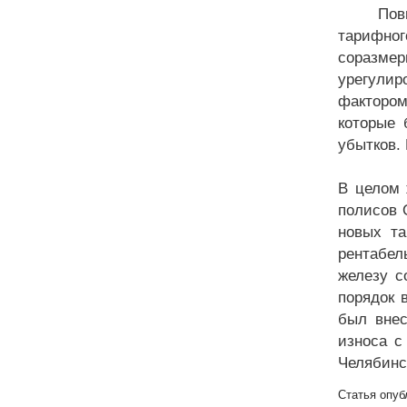
Повышен
тарифног
соразме
урегули
фактором
которые 
убытков.
В целом 
полисов 
новых та
рентабел
железу с
порядок 
был внес
износа с
Челябинс
Статья опуб