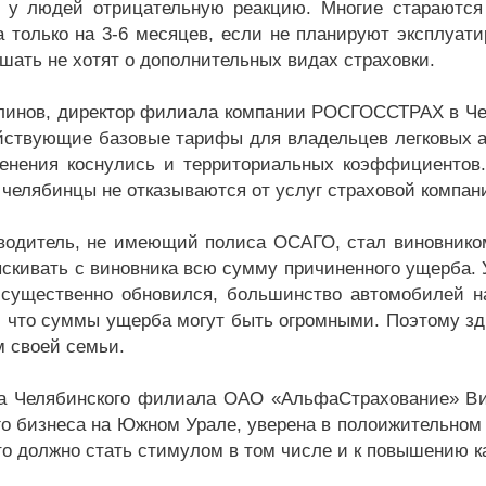
 у людей отрицательную реакцию. Многие стараются 
а только на 3-6 месяцев, если не планируют эксплуат
шать не хотят о дополнительных видах страховки.
линов, директор филиала компании РОСГОССТРАХ в Чел
ействующие базовые тарифы для владельцев легковых а
менения коснулись и территориальных коэффициентов
, челябинцы не отказываются от услуг страховой компан
итель, не имеющий полиса ОСАГО, стал виновником 
ыскивать с виновника всю сумму причиненного ущерба. 
 существенно обновился, большинство автомобилей н
, что суммы ущерба могут быть огромными. Поэтому зд
 своей семьи.
а Челябинского филиала ОАО «АльфаСтрахование» Вик
го бизнеса на Южном Урале, уверена в полоижительном
то должно стать стимулом в том числе и к повышению к