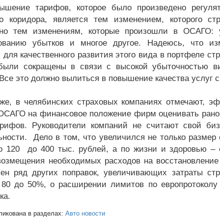
ие тарифов, которое было произведено регулятор
о коридора, является тем изменением, которого с
рно тем изменениям, которые произошли в ОСАГО: 
рованию убытков и многое другое. Надеюсь, что и
 для качественного развития этого вида в портфеле ст
были сокращены в связи с высокой убыточностью ви
 Все это должно вылиться в повышение качества услуг с
же, в челябинских страховых компаниях отмечают, э
ОСАГО на финансовое положение фирм оценивать рано -
рифов. Руководители компаний не считают свой би
ьности. Дело в том, что увеличился не только размер 
о 120 до 400 тыс. рублей, а по жизни и здоровью – с
возмещения необходимых расходов на восстановление з
ен ряд других поправок, увеличивающих затраты стр
 80 до 50%, о расширении лимитов по европротоколу 
ка.
ликована в разделах:
Авто новости