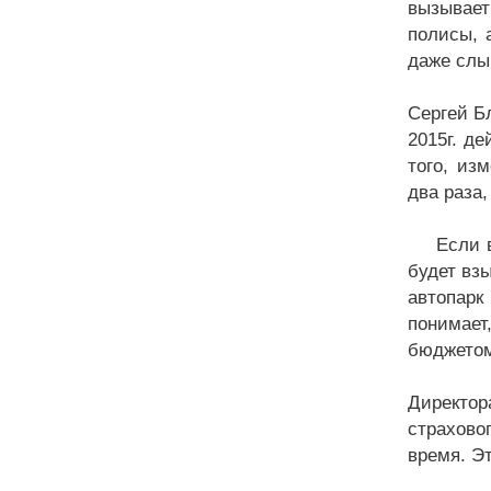
вызывает
полисы, 
даже слы
Сергей Б
2015г. д
того, из
два раза
Если вод
будет вз
автопарк
понимает
бюджетом
Директор
страхово
время. Э