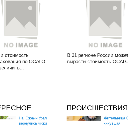
ии стоимость
В 31 регионе России може
рахования по ОСАГО
вырасти стоимость ОСАГО 
величить...
ЕРЕСНОЕ
ПРОИСШЕСТВИЯ
На Южный Урал
Жительница О
вернулись чижи
кинувшая