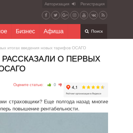
Авторизация
Регистрация
ное
Бизнес
Афиша
Поиск
вых итогах введения новых тарифов ОСАГО
 РАССКАЗАЛИ О ПЕРВЫХ
ОСАГО
Оцените статью:
0
ми страховщики? Еще полгода назад многие
еперь повышение рентабельности.