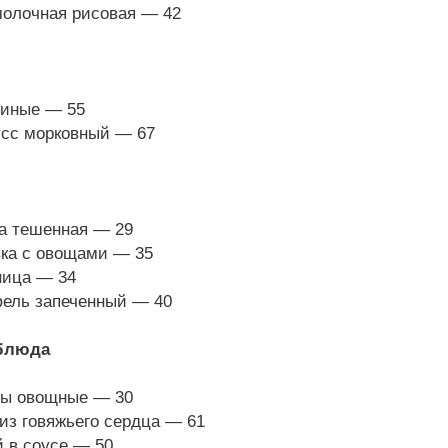
лочная рисовая — 42
ные — 55
с морковный — 67
 тешенная — 29
а с овощами — 35
ца — 34
ль запеченный — 40
блюда
 овощные — 30
 говяжьего сердца — 61
в соусе — 50