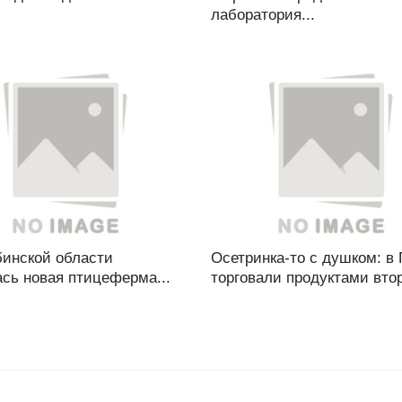
лаборатория...
бинской области
Осетринка-то с душком: в
сь новая птицеферма...
торговали продуктами втор