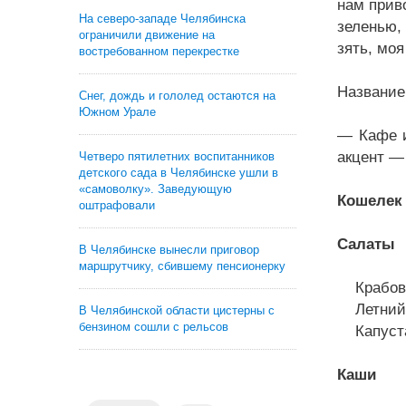
нам приво
На северо-западе Челябинска
зеленью,
ограничили движение на
зять, моя
востребованном перекрестке
Название
Снег, дождь и гололед остаются на
Южном Урале
— Кафе и
акцент —
Четверо пятилетних воспитанников
детского сада в Челябинске ушли в
«самоволку». Заведующую
Кошелек 
оштрафовали
Салаты
В Челябинске вынесли приговор
маршрутчику, сбившему пенсионерку
Крабов
Летний
В Челябинской области цистерны с
бензином сошли с рельсов
Капуста
Каши