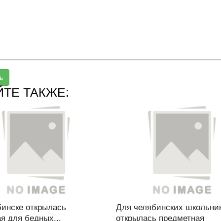
ь
ЙТЕ ТАКЖЕ:
бинске открылась
Для челябинских школьни
я для бедных...
открылась предметная