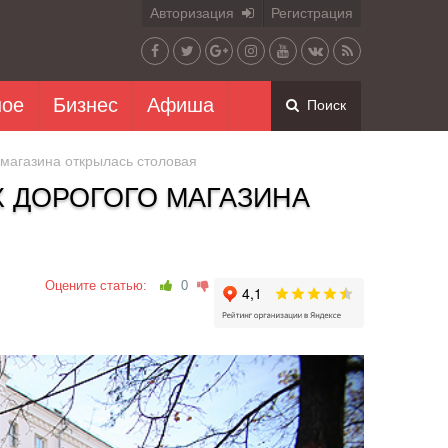
Авторизация
Регистрация
ное
Бизнес
Афиша
Поиск
 магазина открылась столовая
Х ДОРОГОГО МАГАЗИНА
Оцените статью:
0