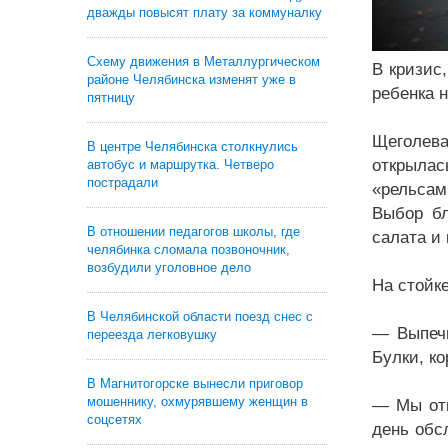
дважды повысят плату за коммуналку
Схему движения в Металлургическом
В кризис
районе Челябинска изменят уже в
ребенка 
пятницу
Щеголев
В центре Челябинска столкнулись
открылас
автобус и маршрутка. Четверо
пострадали
«рельсам
Выбор бл
В отношении педагогов школы, где
салата и
челябинка сломала позвоночник,
возбудили уголовное дело
На стойк
В Челябинской области поезд снес с
— Выпечк
переезда легковушку
Булки, ко
В Магнитогорске вынесли приговор
мошеннику, охмурявшему женщин в
— Мы отк
соцсетях
день обс