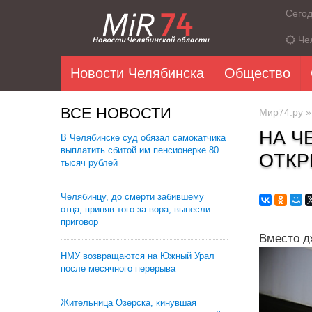
Сего
Че
Новости Челябинска
Общество
ВСЕ НОВОСТИ
Мир74.ру
НА Ч
В Челябинске суд обязал самокатчика
выплатить сбитой им пенсионерке 80
ОТКР
тысяч рублей
Челябинцу, до смерти забившему
отца, приняв того за вора, вынесли
приговор
Вместо д
НМУ возвращаются на Южный Урал
после месячного перерыва
Жительница Озерска, кинувшая