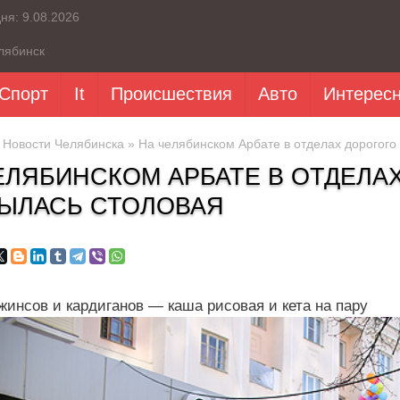
дня:
9.08.2026
лябинск
Спорт
It
Происшествия
Авто
Интерес
»
Новости Челябинска
» На челябинском Арбате в отделах дорогого
ЕЛЯБИНСКОМ АРБАТЕ В ОТДЕЛА
ЫЛАСЬ СТОЛОВАЯ
жинсов и кардиганов — каша рисовая и кета на пару