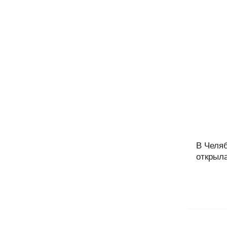
В Челя
открыла