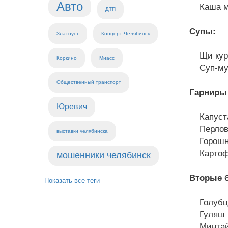
Авто
Каша мо
ДТП
Супы:
Златоуст
Концерт Челябинск
Щи кури
Коркино
Миасс
Суп-мус
Общественный транспорт
Гарниры
Юревич
Капуста
Перловк
выставки челябинска
Горошни
Картофе
мошенники челябинск
Вторые 
Показать все теги
Голубцы
Гуляш из
Минтай 