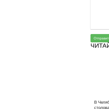
Отправит
ЧИТА
В Челя
столова