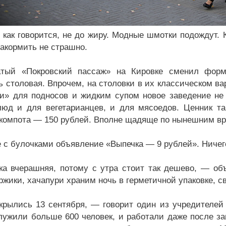
, как говорится, не до жиру. Модные шмотки подождут. 
накормить не страшно.
атый «Покровский пассаж» на Кировке сменил форм
ь столовая. Впрочем, на столовки в их классическом 
и» для подносов и жидким супом новое заведение не
юд и для вегетарианцев, и для мясоедов. Ценник так
 компота — 150 рублей. Вполне щадяще по нынешним в
е с булочками объявление «Выпечка — 9 рублей». Ничег
а вчерашняя, потому с утра стоит так дешево, — о
ржики, хачапури храним ночь в герметичной упаковке, с
рылись 13 сентября, — говорит один из учредителей
лужили больше 600 человек, и работали даже после 