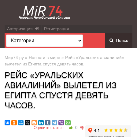
Авторизация
Регистрация
Поиск
Мир74.ру
»
Новости в мире
» Рейс «Уральских авиалиний»
вылетел из Египта спустя девять часов.
РЕЙС «УРАЛЬСКИХ
АВИАЛИНИЙ» ВЫЛЕТЕЛ ИЗ
ЕГИПТА СПУСТЯ ДЕВЯТЬ
ЧАСОВ.
Оцените статью:
0