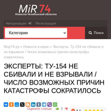
Авторизация
Регистрация
Поиск
Мир74.ру
»
Новости в мире
» Эксперты: Ту-154 не сбивали и
не взрывали / Число возможных причин катастрофы
сократилось
ЭКСПЕРТЫ: ТУ-154 НЕ
СБИВАЛИ И НЕ ВЗРЫВАЛИ /
ЧИСЛО ВОЗМОЖНЫХ ПРИЧИН
КАТАСТРОФЫ СОКРАТИЛОСЬ
Оцените статью:
0