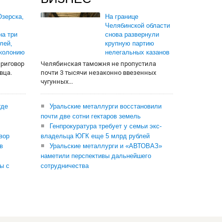
зерска,
На границе
Челябинской области
на три
снова развернули
лей,
крупную партию
 колонию
нелегальных казанов
приговор
Челябинская таможня не пропустила
вца.
почти 3 тысячи незаконно ввезенных
чугунных...
где
Уральские металлурги восстановили
почти две сотни гектаров земель
Генпрокуратура требует у семьи экс-
вор
владельца ЮГК еще 5 млрд рублей
в
Уральские металлурги и «АВТОВАЗ»
наметили перспективы дальнейшего
ы с
сотрудничества