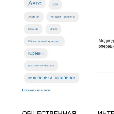
Авто
ДТП
Златоуст
Концерт Челябинск
Коркино
Миасс
Медвед
Общественный транспорт
операци
Юревич
выставки челябинска
мошенники челябинск
Показать все теги
ОБЩЕСТВЕННАЯ
ИНТ