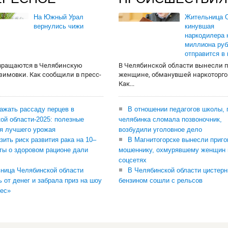
На Южный Урал
Жительница О
вернулись чижи
кинувшая
наркодилера 
миллиона руб
отправится в
вращаются в Челябинскую
В Челябинской области вынесли 
 зимовки. Как сообщили в пресс-
женщине, обманувшей наркоторго
Как...
сажать рассаду перцев в
В отношении педагогов школы, 
ой области-2025: полезные
челябинка сломала позвоночник,
я лучшего урожая
возбудили уголовное дело
зить риск развития рака на 10–
В Магнитогорске вынесли приго
ты о здоровом рационе дали
мошеннику, охмурявшему женщин 
соцсетях
ница Челябинской области
В Челябинской области цистерн
ь от денег и забрала приз на шоу
бензином сошли с рельсов
ес»