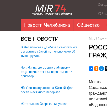
Сего
Че
Новости Челябинска
Общество
ВСЕ НОВОСТИ
Мир74.ру
РОСС
В Челябинске суд обязал самокатчика
выплатить сбитой им пенсионерке 80
ГРАЖ
тысяч рублей
Челябинцу, до смерти забившему
отца, приняв того за вора, вынесли
приговор
Москва,
Садальс
НМУ возвращаются на Южный Урал
после месячного перерыва
гражданс
политико
Жительница Озерска, кинувшая
«В данно