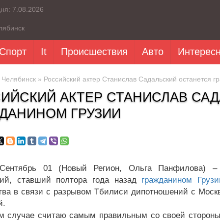
дня:
7.08.2026
лябинск
Спорт
It
Происшествия
Авто
Интерес
»
Челябинск
» Российский актер Станислав Садальский останется г
ИЙСКИЙ АКТЕР СТАНИСЛАВ СА
ДАНИНОМ ГРУЗИИ
 Сентябрь 01 (Новый Регион, Ольга Панфилова) –
кий, ставший полтора года назад
гражданином Грузи
тва в связи с разрывом Тбилиси дипотношений с Москв
й.
м случае считаю самым правильным со своей стороны г