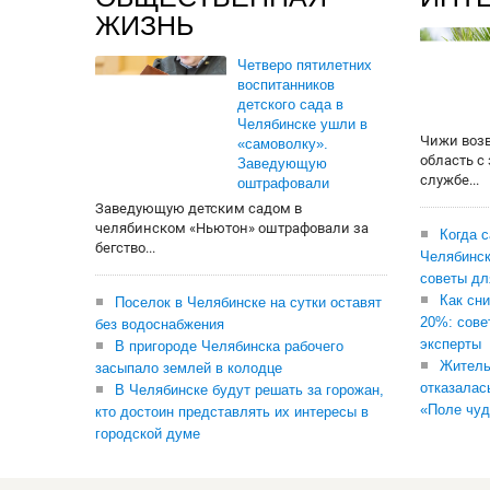
ЖИЗНЬ
Четверо пятилетних
воспитанников
детского сада в
Челябинске ушли в
Чижи воз
«самоволку».
область с
Заведующую
службе...
оштрафовали
Заведующую детским садом в
челябинском «Ньютон» оштрафовали за
Когда 
бегство...
Челябинск
советы дл
Как сни
Поселок в Челябинске на сутки оставят
20%: сове
без водоснабжения
эксперты
В пригороде Челябинска рабочего
Житель
засыпало землей в колодце
отказалас
В Челябинске будут решать за горожан,
«Поле чуд
кто достоин представлять их интересы в
городской думе