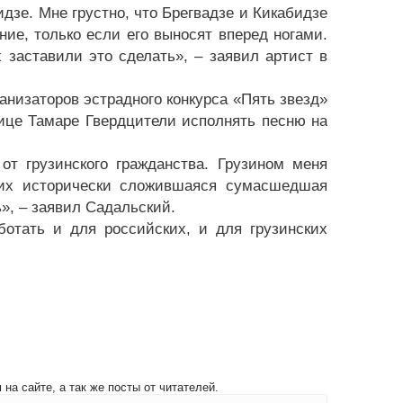
идзе. Мне грустно, что Брегвадзе и Кикабидзе
ие, только если его выносят вперед ногами.
х заставили это сделать», – заявил артист в
анизаторов эстрадного конкурса «Пять звезд»
ице Тамаре Гвердцители исполнять песню на
т грузинского гражданства. Грузином меня
ких исторически сложившаяся сумасшедшая
ь», – заявил Садальский.
отать и для российских, и для грузинских
на сайте, а так же посты от читателей.