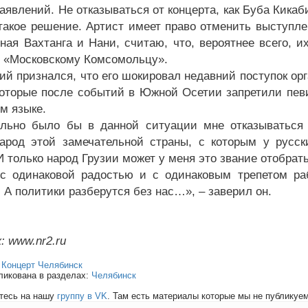
аявлений. Не отказываться от концерта, как Буба Кикаб
такое решение. Артист имеет право отменить выступлен
ная Вахтанга и Нани, считаю, что, вероятнее всего, и
 «Московскому Комсомольцу».
ий признался, что его шокировал недавний поступок орг
которые после событий в Южной Осетии запретили пев
м языке.
льно было бы в данной ситуации мне отказываться о
арод этой замечательной страны, с которым у русс
И только народ Грузии может у меня это звание отобрат
с одинаковой радостью и с одинаковым трепетом раб
 А политики разберутся без нас…», – заверил он.
: www.nr2.ru
:
Концерт Челябинск
ликована в разделах:
Челябинск
тесь на нашу
группу в VK
. Там есть материалы которые мы не публикуем 