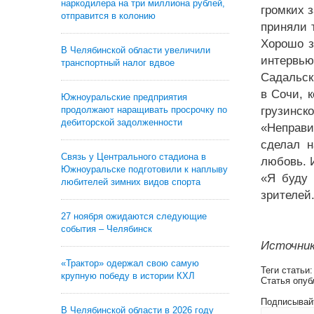
наркодилера на три миллиона рублей,
громких з
отправится в колонию
приняли 
Хорошо з
В Челябинской области увеличили
интервью
транспортный налог вдвое
Садальск
в Сочи, 
Южноуральские предприятия
продолжают наращивать просрочку по
грузинско
дебиторской задолженности
«Неправи
сделал н
Связь у Центрального стадиона в
любовь. 
Южноуральске подготовили к наплыву
«Я буду 
любителей зимних видов спорта
зрителей.
27 ноября ожидаются следующие
события – Челябинск
Источник
«Трактор» одержал свою самую
Теги статьи
крупную победу в истории КХЛ
Статья опуб
Подписывай
В Челябинской области в 2026 году