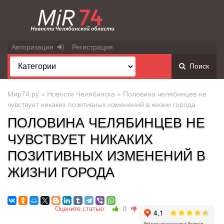
Авторизация
Регистрация
Поиск
Мир74.ру
»
Новости Челябинска
» Половина челябинцев не
чувствует никаких позитивных изменений в жизни города
ПОЛОВИНА ЧЕЛЯБИНЦЕВ НЕ
ЧУВСТВУЕТ НИКАКИХ
ПОЗИТИВНЫХ ИЗМЕНЕНИЙ В
ЖИЗНИ ГОРОДА
Оцените статью:
0