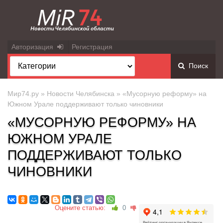
Авторизация
Регистрация
Поиск
Мир74.ру
»
Новости Челябинска
» «Мусорную реформу» на
Южном Урале поддерживают только чиновники
«МУСОРНУЮ РЕФОРМУ» НА
ЮЖНОМ УРАЛЕ
ПОДДЕРЖИВАЮТ ТОЛЬКО
ЧИНОВНИКИ
Оцените статью:
0