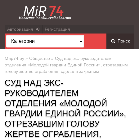
Авторизация
Регистрация
Поиск
Мир74.ру
»
Общество
» Суд над экс-руководителем
отделения «Молодой гвардии Единой России», отрезавшим
голову жертве ограбления, сделали закрытым
СУД НАД ЭКС-
РУКОВОДИТЕЛЕМ
ОТДЕЛЕНИЯ «МОЛОДОЙ
ГВАРДИИ ЕДИНОЙ РОССИИ»,
ОТРЕЗАВШИМ ГОЛОВУ
ЖЕРТВЕ ОГРАБЛЕНИЯ,