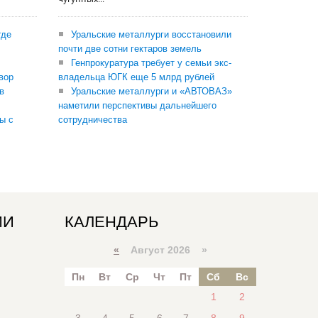
где
Уральские металлурги восстановили
почти две сотни гектаров земель
Генпрокуратура требует у семьи экс-
вор
владельца ЮГК еще 5 млрд рублей
в
Уральские металлурги и «АВТОВАЗ»
наметили перспективы дальнейшего
ы с
сотрудничества
ИИ
КАЛЕНДАРЬ
«
Август 2026 »
Пн
Вт
Ср
Чт
Пт
Сб
Вс
1
2