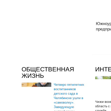
Южноур
предпри
ОБЩЕСТВЕННАЯ
ИНТ
ЖИЗНЬ
Четверо пятилетних
воспитанников
детского сада в
Челябинске ушли в
Чижи воз
«самоволку».
область с
Заведующую
службе...