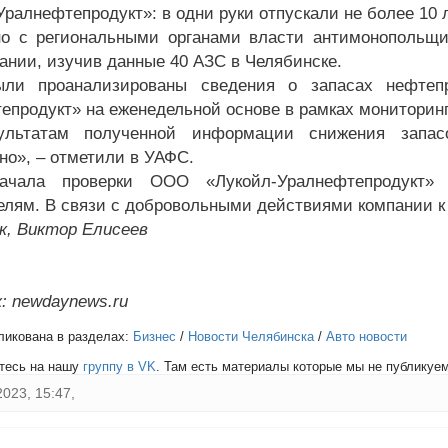
Уралнефтепродукт»: в одни руки отпускали не более 10 
о с региональными органами власти антимонопольщи
ании, изучив данные 40 АЗС в Челябинске.
ыли проанализированы сведения о запасах нефтеп
епродукт» на еженедельной основе в рамках мониторинг
ультатам полученной информации снижения запа
но», – отметили в УАФС.
ачала проверки ООО «Лукойл-Уралнефтепродукт»
елям. В связи с добровольными действиями компании к 
к, Виктор Елисеев
: newdaynews.ru
ликована в разделах:
Бизнес
/
Новости Челябинска
/
Авто новости
тесь на нашу
группу в VK
. Там есть материалы которые мы не публикуем 
2023, 15:47,