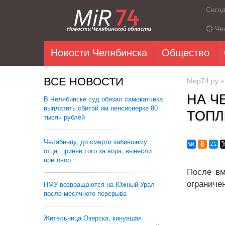
Сего
Че
Новости Челябинска
Общество
ВСЕ НОВОСТИ
Мир74.ру
НА Ч
В Челябинске суд обязал самокатчика
выплатить сбитой им пенсионерке 80
ТОПЛ
тысяч рублей
Челябинцу, до смерти забившему
отца, приняв того за вора, вынесли
приговор
После вм
ограниче
НМУ возвращаются на Южный Урал
после месячного перерыва
Жительница Озерска, кинувшая