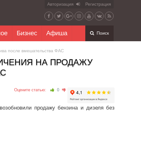
Авторизация
Регистрация
ное
Бизнес
Афиша
Поиск
лива после вмешательства ФАС
ИЧЕНИЯ НА ПРОДАЖУ
АС
Оцените статью:
0
возобновили продажу бензина и дизеля без