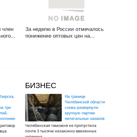
 член
За неделю в России отмечалось
ого...
понижение оптовых цен на...
БИЗНЕС
зерска,
На границе
Челябинской области
на три
снова развернули
лей,
крупную партию
 колонию
нелегальных казанов
приговор
Челябинская таможня не пропустила
вца.
почти 3 тысячи незаконно ввезенных
чугунных...