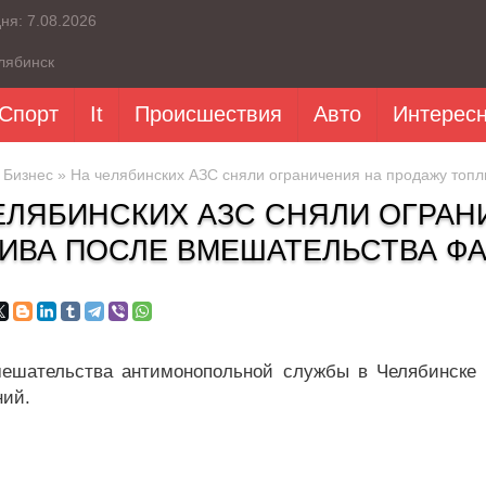
дня:
7.08.2026
лябинск
Спорт
It
Происшествия
Авто
Интерес
»
Бизнес
» На челябинских АЗС сняли ограничения на продажу топ
ЕЛЯБИНСКИХ АЗС СНЯЛИ ОГРАН
ИВА ПОСЛЕ ВМЕШАТЕЛЬСТВА Ф
ешательства антимонопольной службы в Челябинске 
ний.