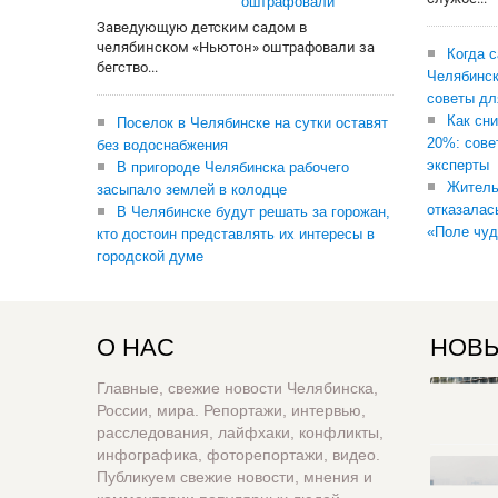
оштрафовали
Заведующую детским садом в
челябинском «Ньютон» оштрафовали за
Когда 
бегство...
Челябинск
советы дл
Как сни
Поселок в Челябинске на сутки оставят
20%: сове
без водоснабжения
эксперты
В пригороде Челябинска рабочего
Житель
засыпало землей в колодце
отказалас
В Челябинске будут решать за горожан,
«Поле чуд
кто достоин представлять их интересы в
городской думе
О НАС
НОВЫ
Главные, свежие новости Челябинска,
России, мира. Репортажи, интервью,
расследования, лайфхаки, конфликты,
инфографика, фоторепортажи, видео.
Публикуем свежие новости, мнения и