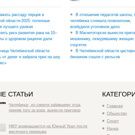
сажать рассаду перцев в
В отношении педагогов школы, 
ой области-2025: полезные
челябинка сломала позвоночник,
я лучшего урожая
возбудили уголовное дело
зить риск развития рака на 10–
В Магнитогорске вынесли приго
ты о здоровом рационе дали
мошеннику, охмурявшему женщин 
соцсетях
ница Челябинской области
В Челябинской области цистерн
ь от денег и забрала приз на шоу
бензином сошли с рельсов
ес»
Е СТАТЬИ
КАТЕГОР
Челябинцу, до смерти забившему отца,
Главная
приняв того за вора, вынесли приговор
Общество
Спорт
НМУ возвращаются на Южный Урал после
Наука
месячного перерыва