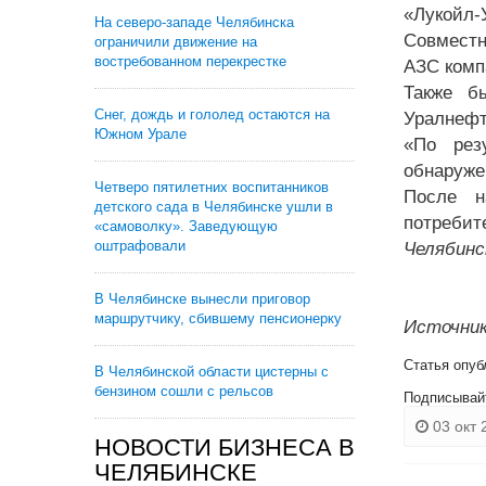
«Лукойл-
На северо-западе Челябинска
Совместн
ограничили движение на
востребованном перекрестке
АЗС комп
Также б
Снег, дождь и гололед остаются на
Уралнефт
Южном Урале
«По рез
обнаруже
Четверо пятилетних воспитанников
После н
детского сада в Челябинске ушли в
потребит
«самоволку». Заведующую
оштрафовали
Челябинс
В Челябинске вынесли приговор
маршрутчику, сбившему пенсионерку
Источник
Статья опуб
В Челябинской области цистерны с
бензином сошли с рельсов
Подписывай
03 окт 
НОВОСТИ БИЗНЕСА В
ЧЕЛЯБИНСКЕ