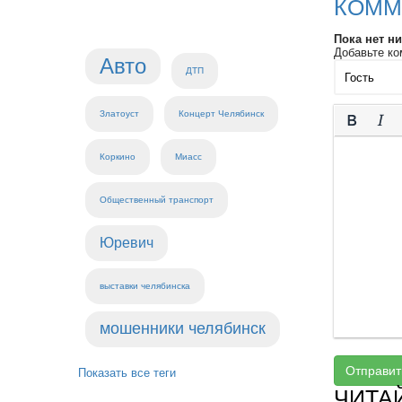
КОММ
Пока нет н
Добавьте ко
Авто
ДТП
Златоуст
Концерт Челябинск
Коркино
Миасс
Общественный транспорт
Юревич
выставки челябинска
мошенники челябинск
Отправит
Показать все теги
ЧИТА