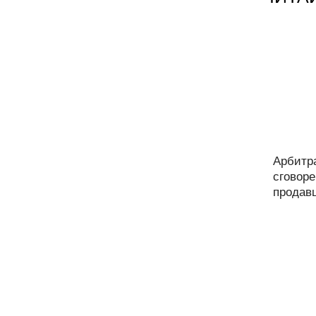
Арбитр
сговор
продавц