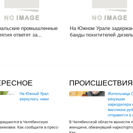
альские промышленные
На Южном Урале задержан
ятия ответят за...
банды похитителей дизельн
ЕРЕСНОЕ
ПРОИСШЕСТВИЯ
На Южный Урал
Жительница О
вернулись чижи
кинувшая
наркодилера 
миллиона руб
отправится в
вращаются в Челябинскую
В Челябинской области вынесли 
 зимовки. Как сообщили в пресс-
женщине, обманувшей наркоторго
Как...