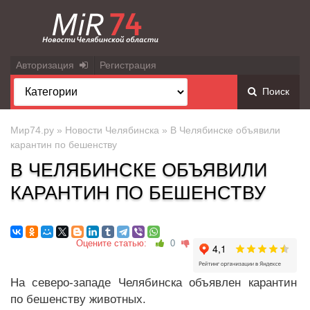
Авторизация
Регистрация
Поиск
Мир74.ру
»
Новости Челябинска
» В Челябинске объявили
карантин по бешенству
В ЧЕЛЯБИНСКЕ ОБЪЯВИЛИ
КАРАНТИН ПО БЕШЕНСТВУ
Оцените статью:
0
На северо-западе Челябинска объявлен карантин
по бешенству животных.