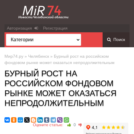
Авторизация
Регистрация
Поиск
Мир74.ру
»
Челябинск
» Бурный рост на российском
фондовом рынке может оказаться непродолжительным
БУРНЫЙ РОСТ НА
РОССИЙСКОМ ФОНДОВОМ
РЫНКЕ МОЖЕТ ОКАЗАТЬСЯ
НЕПРОДОЛЖИТЕЛЬНЫМ
Оцените статью:
0