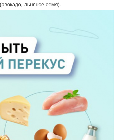
(авокадо, льняное семя).