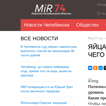
Сего
Че
Новости Челябинска
Общество
ВСЕ НОВОСТИ
Мир74.ру
ЯЙЦА
В Челябинске суд обязал самокатчика
выплатить сбитой им пенсионерке 80
ЧЕГО
тысяч рублей
Челябинцу, до смерти забившему
отца, приняв того за вора, вынесли
приговор
Полезны
НМУ возвращаются на Южный Урал
после месячного перерыва
уровень
Какие пр
Жительница Озерска, кинувшая
Чтобы пе