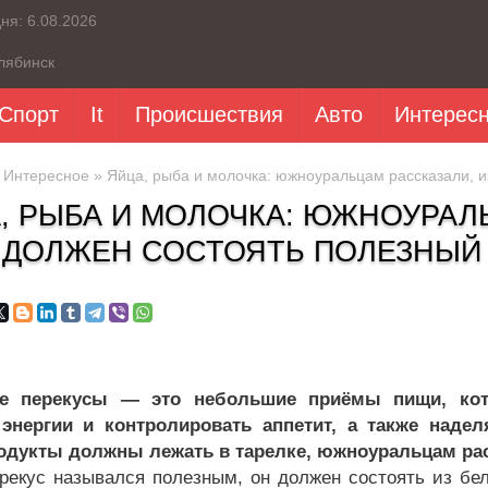
дня:
6.08.2026
лябинск
Спорт
It
Происшествия
Авто
Интерес
»
Интересное
» Яйца, рыба и молочка: южноуральцам рассказали, и
, РЫБА И МОЛОЧКА: ЮЖНОУРАЛ
 ДОЛЖЕН СОСТОЯТЬ ПОЛЕЗНЫЙ
е перекусы — это небольшие приёмы пищи, кот
 энергии и контролировать аппетит, а также наде
одукты должны лежать в тарелке, южноуральцам рас
рекус назывался полезным, он должен состоять из бел