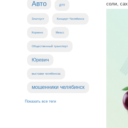
Авто
соли, сах
ДТП
Златоуст
Концерт Челябинск
Коркино
Миасс
Общественный транспорт
Юревич
выставки челябинска
мошенники челябинск
Показать все теги