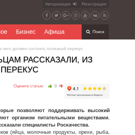
Авторизация
Регистрация
ное
Бизнес
Афиша
Поиск
з чего должен состоять полезный перекус
ЬЦАМ РАССКАЗАЛИ, ИЗ
 ПЕРЕКУС
Оцените статью:
0
орые позволяют поддерживать высокий
ляют организм питательными веществами.
сказали специалисты Роскачества.
ков (яйца, молочные продукты, орехи, рыба,