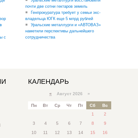
где
Уральские металлурги восстановили
почти две сотни гектаров земель
Генпрокуратура требует у семьи экс-
вор
владельца ЮГК еще 5 млрд рублей
в
Уральские металлурги и «АВТОВАЗ»
наметили перспективы дальнейшего
ы с
сотрудничества
ИИ
КАЛЕНДАРЬ
«
Август 2026 »
Пн
Вт
Ср
Чт
Пт
Сб
Вс
1
2
3
4
5
6
7
8
9
я
10
11
12
13
14
15
16