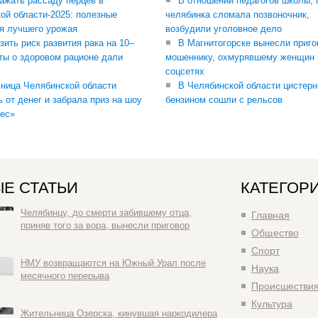
сажать рассаду перцев в
В отношении педагогов школы, 
ой области-2025: полезные
челябинка сломала позвоночник,
я лучшего урожая
возбудили уголовное дело
зить риск развития рака на 10–
В Магнитогорске вынесли приго
ты о здоровом рационе дали
мошеннику, охмурявшему женщин 
соцсетях
ница Челябинской области
В Челябинской области цистерн
ь от денег и забрала приз на шоу
бензином сошли с рельсов
ес»
Е СТАТЬИ
КАТЕГОР
Челябинцу, до смерти забившему отца,
Главная
приняв того за вора, вынесли приговор
Общество
Спорт
НМУ возвращаются на Южный Урал после
Наука
месячного перерыва
Происшестви
Культура
Жительница Озерска, кинувшая наркодилера