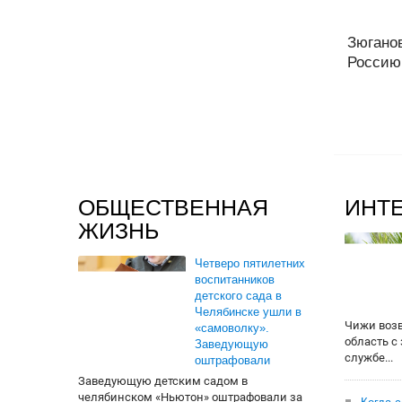
Зюганов
Россию 
ОБЩЕСТВЕННАЯ
ИНТ
ЖИЗНЬ
Четверо пятилетних
воспитанников
детского сада в
Челябинске ушли в
Чижи воз
«самоволку».
область с
Заведующую
службе...
оштрафовали
Заведующую детским садом в
челябинском «Ньютон» оштрафовали за