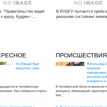
: "Правительство ведет
В ЮУрГУ пытаются проясн
к краху. Кудрин -...
реальное состояние эконом
ЕРЕСНОЕ
ПРОИСШЕСТВИЯ
На Южный Урал
Жительница О
вернулись чижи
кинувшая
наркодилера 
миллиона руб
отправится в
вращаются в Челябинскую
В Челябинской области вынесли 
 зимовки. Как сообщили в пресс-
женщине, обманувшей наркоторго
Как...