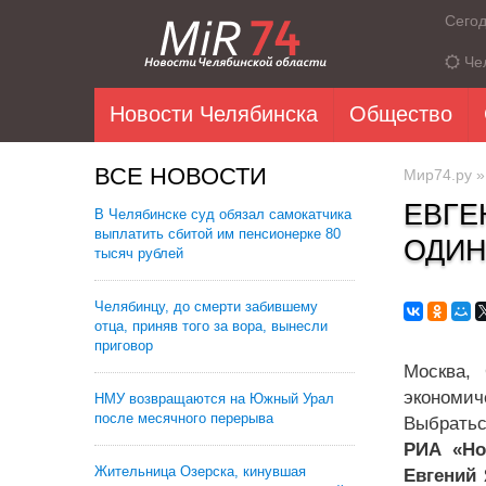
Сего
Че
Новости Челябинска
Общество
ВСЕ НОВОСТИ
Мир74.ру
ЕВГЕ
В Челябинске суд обязал самокатчика
выплатить сбитой им пенсионерке 80
ОДИН
тысяч рублей
Челябинцу, до смерти забившему
отца, приняв того за вора, вынесли
приговор
Москва,
экономич
НМУ возвращаются на Южный Урал
после месячного перерыва
Выбратьс
РИА «Но
Жительница Озерска, кинувшая
Евгений