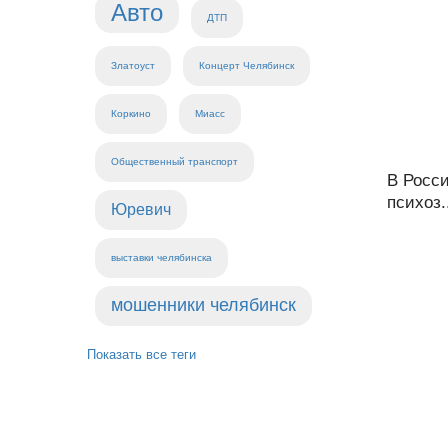
Авто
ДТП
Златоуст
Концерт Челябинск
Коркино
Миасс
Общественный транспорт
В Росс
психоз.
Юревич
выставки челябинска
мошенники челябинск
Показать все теги