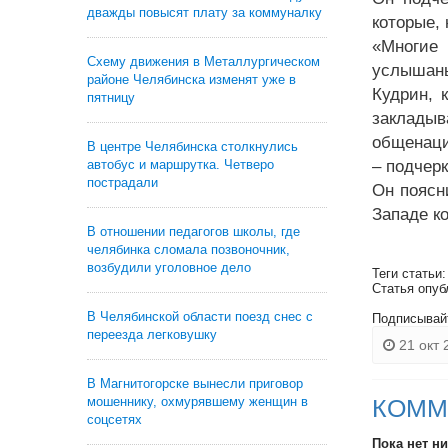
дважды повысят плату за коммуналку
которые, 
«Многие 
Схему движения в Металлургическом
услышаны
районе Челябинска изменят уже в
Кудрин, 
пятницу
заклады
общенаци
В центре Челябинска столкнулись
автобус и маршрутка. Четверо
– подчер
пострадали
Он поясн
Западе к
В отношении педагогов школы, где
челябинка сломала позвоночник,
возбудили уголовное дело
Теги статьи
Статья опуб
В Челябинской области поезд снес с
Подписывай
переезда легковушку
21 окт 
В Магнитогорске вынесли приговор
мошеннику, охмурявшему женщин в
КОММ
соцсетях
Пока нет н