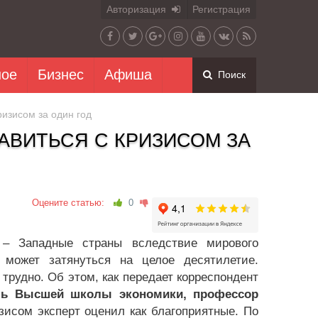
Авторизация
Регистрация
ное
Бизнес
Афиша
Поиск
ризисом за один год
АВИТЬСЯ С КРИЗИСОМ ЗА
Оцените статью:
0
) – Западные страны вследствие мирового
 может затянуться на целое десятилетие.
трудно. Об этом, как передает корреспондент
ль Высшей школы экономики, профессор
зисом эксперт оценил как благоприятные. По