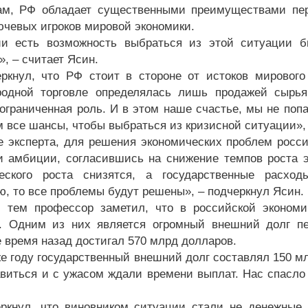
ам, РФ обладает существенными преимуществами пер
ючевых игроков мировой экономики.
и есть возможность выбраться из этой ситуации бы
, – считает Ясин.
ркнул, что РФ стоит в стороне от истоков мирового 
одной торговле определялась лишь продажей сырья
 ограниченная роль. И в этом наше счастье, мы не попа
 все шансы, чтобы выбраться из кризисной ситуации», 
е эксперта, для решения экономических проблем рос
и амбиции, согласившись на снижение темпов роста 
еского роста снизятся, а государственные расход
, то все проблемы будут решены», – подчеркнул Ясин.
 тем профессор заметил, что в российской экономи
. Одним из них является огромный внешний долг пе
е время назад достигал 570 млрд долларов.
же году государственный внешний долг составлял 150 мл
авиться и с ужасом ждали времени выплат. Нас спасло
ркнул, что виновником ситуации стали не денежные 