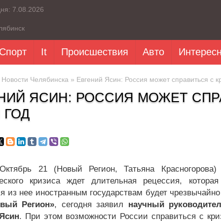
дня:
7.08.2026
лябинск
Спорт
It
Происшествия
Авто
Интерес
»
Новости Челябинска
» Евгений Ясин: Россия может справиться с к
НИЙ ЯСИН: РОССИЯ МОЖЕТ СПР
 ГОД
 Октябрь 21 (Новый Регион, Татьяна Красногорова
еского кризиса ждет длительная рецессия, которая
я из нее иностранным государствам будет чрезвычайно 
вый Регион»
, сегодня заявил
научный руководите
 Ясин
. При этом возможности России справиться с кри