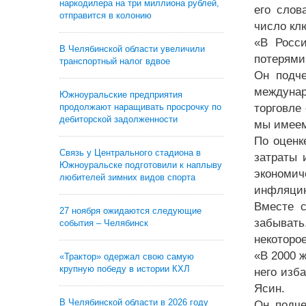
наркодилера на три миллиона рублей,
его слов
отправится в колонию
число кл
«В Росси
В Челябинской области увеличили
потерями»
транспортный налог вдвое
Он подче
междунар
Южноуральские предприятия
продолжают наращивать просрочку по
торговле
дебиторской задолженности
мы имеем
По оценк
Связь у Центрального стадиона в
затраты 
Южноуральске подготовили к наплыву
экономич
любителей зимних видов спорта
инфляцию
Вместе с
27 ноября ожидаются следующие
забывать
события – Челябинск
некоторо
«В 2000 
«Трактор» одержал свою самую
крупную победу в истории КХЛ
него изб
Ясин.
В Челябинской области в 2026 году
Он подче