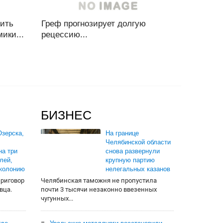
ить
Греф прогнозирует долгую
ики...
рецессию...
БИЗНЕС
зерска,
На границе
Челябинской области
на три
снова развернули
лей,
крупную партию
 колонию
нелегальных казанов
приговор
Челябинская таможня не пропустила
вца.
почти 3 тысячи незаконно ввезенных
чугунных...