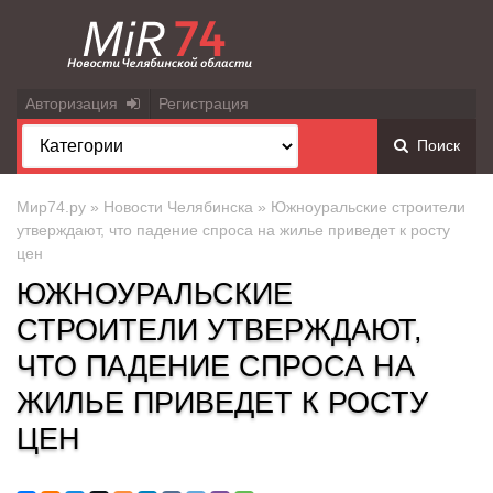
Авторизация
Регистрация
Поиск
Мир74.ру
»
Новости Челябинска
» Южноуральские строители
утверждают, что падение спроса на жилье приведет к росту
цен
ЮЖНОУРАЛЬСКИЕ
СТРОИТЕЛИ УТВЕРЖДАЮТ,
ЧТО ПАДЕНИЕ СПРОСА НА
ЖИЛЬЕ ПРИВЕДЕТ К РОСТУ
ЦЕН