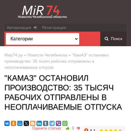
Авторизация
Регистрация
Поиск
Мир74.ру
»
Новости Челябинска
» "КамАЗ" остановил
производство: 35 тысяч рабочих отправлены в
неоплачиваемые отпуска
"КАМАЗ" ОСТАНОВИЛ
ПРОИЗВОДСТВО: 35 ТЫСЯЧ
РАБОЧИХ ОТПРАВЛЕНЫ В
НЕОПЛАЧИВАЕМЫЕ ОТПУСКА
Оцените статью:
0