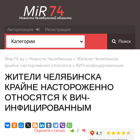
Авторизация
Регистрация
Поиск
Мир74.ру
»
Новости Челябинска
» Жители Челябинска
крайне настороженно относятся к ВИЧ-инфицированным
ЖИТЕЛИ ЧЕЛЯБИНСКА
КРАЙНЕ НАСТОРОЖЕННО
ОТНОСЯТСЯ К ВИЧ-
ИНФИЦИРОВАННЫМ
Оцените статью:
0